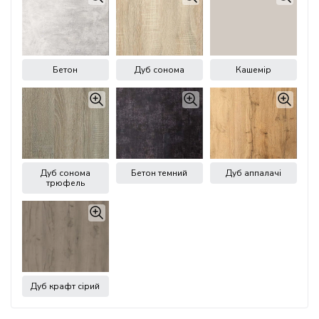
Бетон
Дуб сонома
Кашемір
Дуб сонома
Бетон темний
Дуб аппалачі
трюфель
Дуб крафт сірий