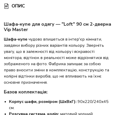
ОПИС
Шафа-купе для одягу — "Loft" 90 см 2-дверна
Vip Master
Шафа-купе
чудово впишеться в інтер'єр кімнати,
завдяки вибору різних варіантів кольору. Зверніть
увагу, що в залежності від кольору і яскравості
монітора, відтінок в реальності може відрізнятися від
зображеного на фото. Фабрика залишає за собою
право вносити зміни в комплектацію, конструкцію та
колірні відтінки виробів, що не впливають на їхнє
основне призначення.
Базов коплектація:
Корпус шафи, розміром (ШxВxГ):
90x220/240x45
см.
Розсувна система, колір:
матовий чорний,