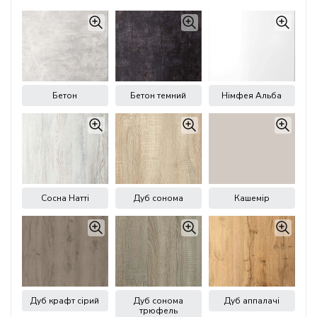
Бетон
Бетон темний
Німфея Альба
Сосна Натті
Дуб сонома
Кашемір
Дуб крафт сірий
Дуб сонома
Дуб аппалачі
трюфель