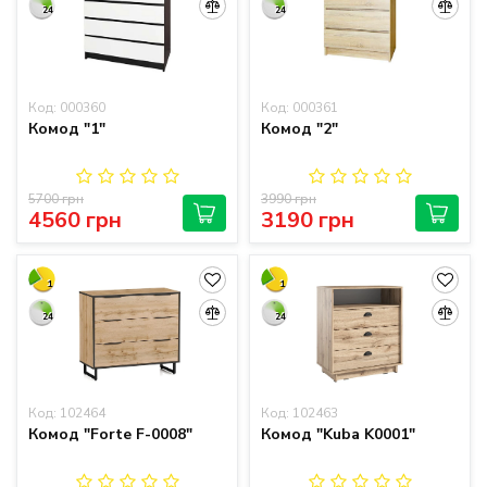
24
24
Код: 000360
Код: 000361
Комод "1"
Комод "2"
5700 грн
3990 грн
4560 грн
3190 грн
1
1
24
24
Код: 102464
Код: 102463
Комод "Forte F-0008"
Комод "Kuba K0001"