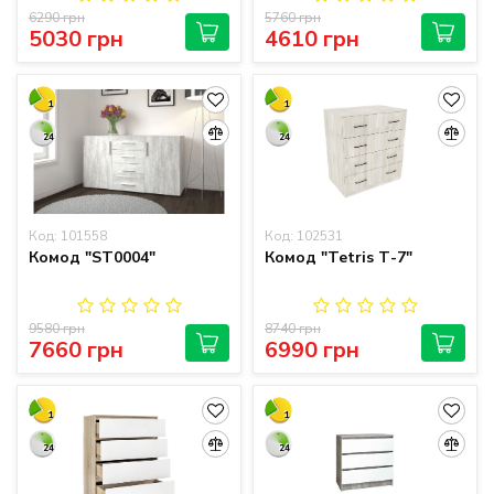
6290 грн
5760 грн
5030 грн
4610 грн
1
1
24
24
Код: 101558
Код: 102531
Комод "SТ0004"
Комод "Tetris Т-7"
9580 грн
8740 грн
7660 грн
6990 грн
1
1
24
24