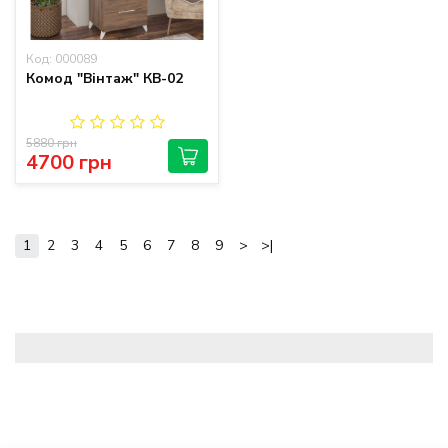
Код: 000089
Комод "Вінтаж" КВ-02
5880 грн
4700 грн
1
2
3
4
5
6
7
8
9
>
>|