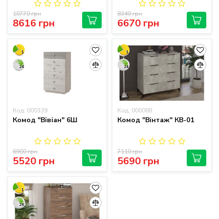
10770 грн
8340 грн
8616 грн
6670 грн
1
1
24
24
Код: 000339
Код: 000088
Комод "Вівіан" 6Ш
Комод "Вінтаж" КВ-01
6900 грн
7110 грн
5520 грн
5690 грн
1
24