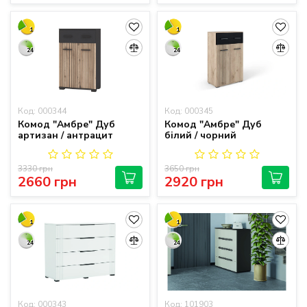
1
1
24
24
Код: 000344
Код: 000345
Комод "Амбре" Дуб
Комод "Амбре" Дуб
артизан / антрацит
білий / чорний
3330 грн
3650 грн
2660 грн
2920 грн
1
1
24
24
Код: 000343
Код: 101903