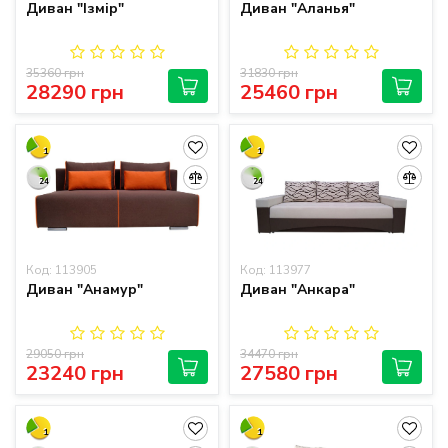
Диван "Ізмір"
Диван "Аланья"
35360 грн
31830 грн
28290 грн
25460 грн
1
1
24
24
Код: 113905
Код: 113977
Диван "Анамур"
Диван "Анкара"
29050 грн
34470 грн
23240 грн
27580 грн
1
1