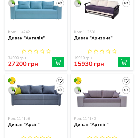
24
24
Код: 114242
Код: 112681
Диван "Анталія"
Диван "Аризона"
34000 грн
19910 грн
27200 грн
15930 грн
1
1
24
24
Код: 114158
Код: 114170
Диван "Арсін"
Диван "Артвін"