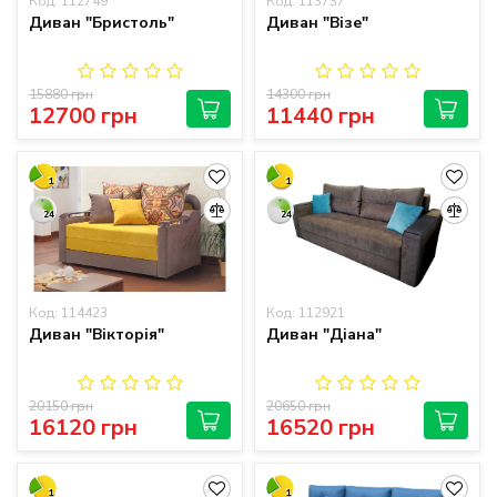
Код: 112749
Код: 113737
Диван "Бристоль"
Диван "Візе"
15880 грн
14300 грн
12700 грн
11440 грн
1
1
24
24
Код: 114423
Код: 112921
Диван "Вікторія"
Диван "Діана"
20150 грн
20650 грн
16120 грн
16520 грн
1
1