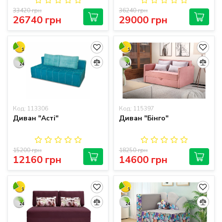
33420 грн
36240 грн
26740 грн
29000 грн
1
1
24
24
Код: 113306
Код: 115397
Диван "Асті"
Диван "Бінго"
15200 грн
18250 грн
12160 грн
14600 грн
1
1
24
24