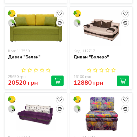
1
1
24
24
Код: 113550
Код: 112717
Диван "Белен"
Диван "Болеро"
25650 грн
16100 грн
20520 грн
12880 грн
1
1
24
24