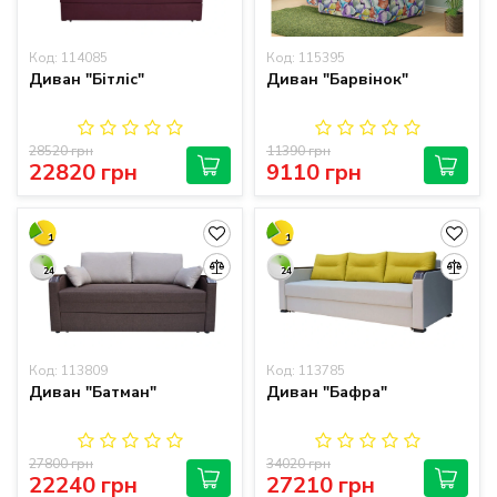
Код: 114085
Код: 115395
Диван "Бітліс"
Диван "Барвінок"
28520 грн
11390 грн
22820 грн
9110 грн
1
1
24
24
Код: 113809
Код: 113785
Диван "Батман"
Диван "Бафра"
27800 грн
34020 грн
22240 грн
27210 грн