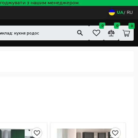
 узгоджувати з нашим менеджером.
UA
RU
0
0
0