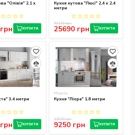
ва "Олівія" 2.1 x
Кухня кутова "Люсі" 2.4 x 2.4
метри
32110 грн
 грн
25690 грн
КУПИТИ
КУПИТИ
Модель:
та" 3.4 метри
Кухня "Ліора" 1.8 метри
11570 грн
 грн
9250 грн
КУПИТИ
КУПИТИ