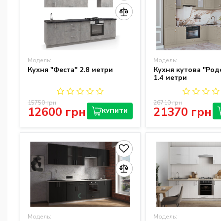
Модель:
Модель:
Кухня "Феста" 2.8 метри
Кухня кутова "Родо
1.4 метри
15750 грн
26710 грн
12600 грн
21370 грн
КУПИТИ
Модель:
Модель: