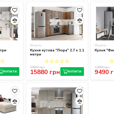
Модель:
Модель:
етри
Кухня кутова "Ліора" 2.7 x 1.1
Кухня "Фес
метри
19850 грн
11860 грн
15880 грн
9490 
КУПИТИ
КУПИТИ