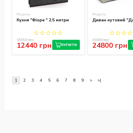
Модель:
Модель:
Кухня "Фіоре " 2.5 метри
Диван кутовий "Д
15550 грн
31000 грн
12440 грн
24800 грн
КУПИТИ
1
2
3
4
5
6
7
8
9
>
>|