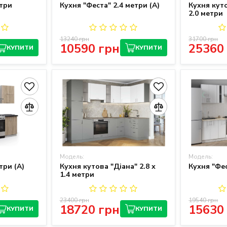
етри
Кухня "Феста" 2.4 метри (A)
Кухня куто
2.0 метри
13240 грн
31700 грн
10590 грн
25360
КУПИТИ
КУПИТИ
Модель:
Модель:
три (A)
Кухня кутова "Діана" 2.8 х
Кухня "Фес
1.4 метри
23400 грн
19540 грн
18720 грн
15630
КУПИТИ
КУПИТИ