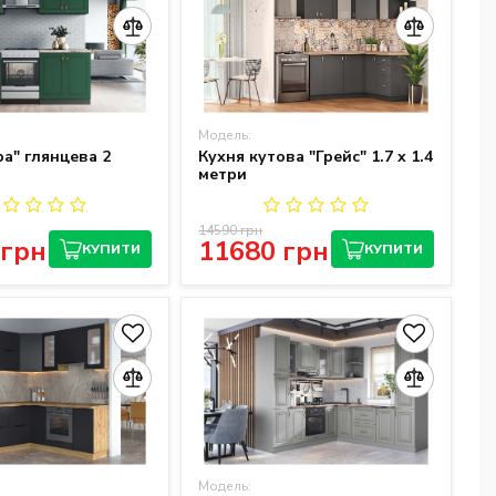
Модель:
ра" глянцева 2
Кухня кутова "Грейс" 1.7 x 1.4
метри
14590 грн
 грн
11680 грн
КУПИТИ
КУПИТИ
Модель: