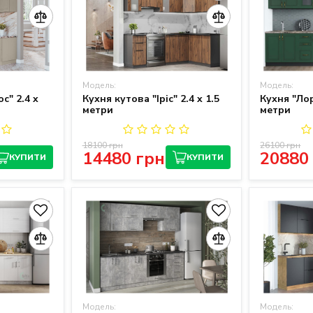
Модель:
Модель:
с" 2.4 x
Кухня кутова "Іріс" 2.4 x 1.5
Кухня "Ло
метри
метри
18100 грн
26100 грн
14480 грн
20880
КУПИТИ
КУПИТИ
Модель:
Модель: