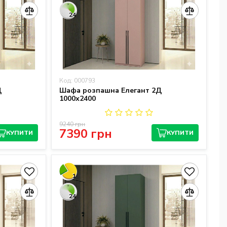
24
Код: 000793
Д
Шафа розпашна Елегант 2Д
1000х2400
9240 грн
7390 грн
КУПИТИ
КУПИТИ
1
24