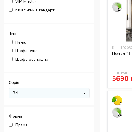
VIP-Master
24
Київський Стандарт
Тип
Пенал
Код: 10203
Шафа купе
Пенал "T
Шафа розпашна
7110 грн
5690 
Серія
Всі
1
24
Форма
Пряма