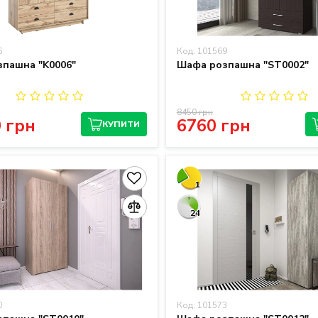
6
Код: 101569
пашна "K0006"
Шафа розпашна "ST0002"
8450 грн
 грн
6760 грн
КУПИТИ
1
24
0
Код: 101573