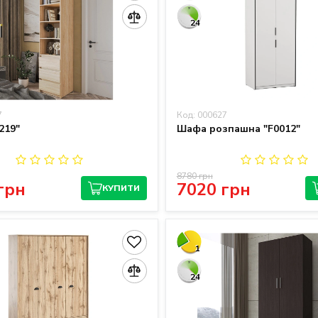
24
7
Код: 000627
219"
Шафа розпашна "F0012"
8780 грн
грн
7020 грн
КУПИТИ
1
24