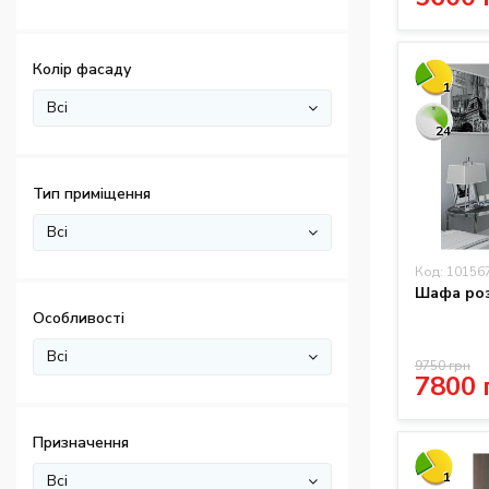
Колір фасаду
1
Всі
24
Тип приміщення
Всі
Код: 10156
Шафа роз
Особливості
Всі
9750 грн
7800 
Призначення
1
Всі