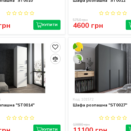
пашна "ST0010"
Шафа розпашна "ST0012"
5750 грн
грн
4600 грн
КУПИТИ
1
24
5
Код: 101572
пашна "ST0014"
Шафа розпашна "ST0027"
13880 грн
грн
11100 грн
КУПИТИ