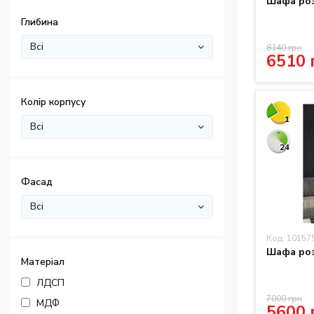
Шафа роз
Глибина
Всі
8140 грн
6510 
Колір корпусу
1
Всі
24
Фасад
Всі
Код: 10157
Шафа роз
Матеріал
ЛДСП
7000 грн
МДФ
5600 