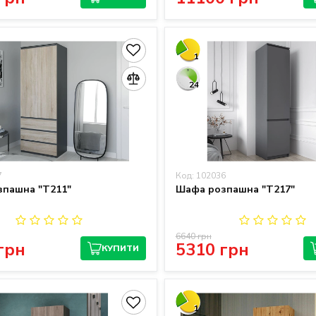
1
24
7
Код: 102036
пашна "T211"
Шафа розпашна "T217"
6640 грн
грн
5310 грн
КУПИТИ
1