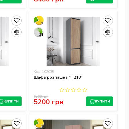
1
24
Код: 102035
Шафа розпашна "T218"
6500 грн
5200 грн
КУПИТИ
КУПИТИ
1