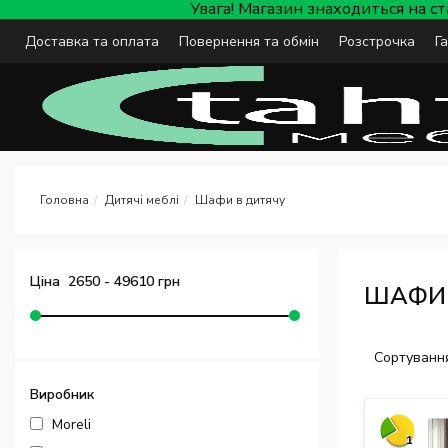
Увага! Магазин знаходиться на с
Доставка та оплата
Повернення та обмін
Розстрочка
Г
Дитячі меблі
Шафи в дитячу
Ціна
2650
-
49610
грн
ШАФИ 
Сортування
Виробник
Moreli
1