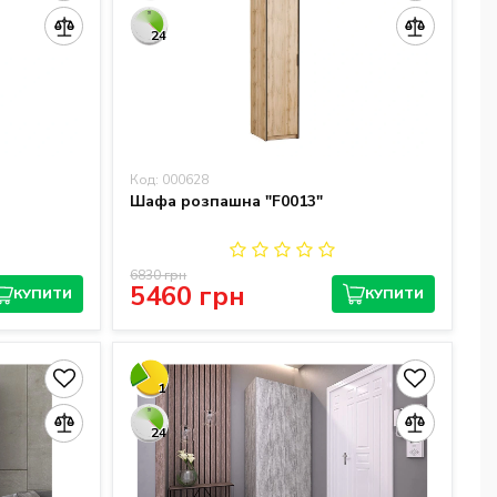
24
Код: 000628
Шафа розпашна "F0013"
6830 грн
5460 грн
КУПИТИ
КУПИТИ
1
24