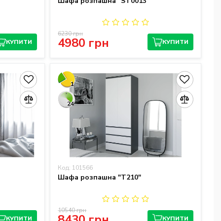
Шафа розпашна "ST0013"
6230 грн
4980 грн
КУПИТИ
КУПИТИ
1
24
Код: 101566
Шафа розпашна "T210"
10540 грн
8430 грн
КУПИТИ
КУПИТИ