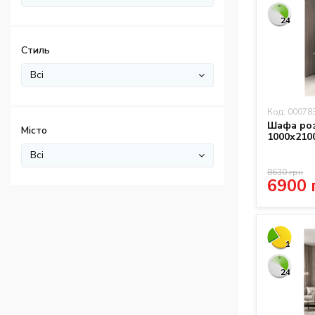
24
Стиль
Всі
Код: 00078
Шафа роз
Місто
1000х210
Всі
8630 грн
6900 
1
24