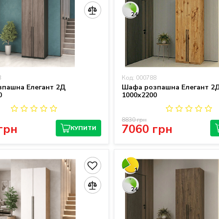
24
3
Код: 000788
пашна Елегант 2Д
Шафа розпашна Елегант 2
0
1000х2200
8830 грн
грн
7060 грн
КУПИТИ
1
24