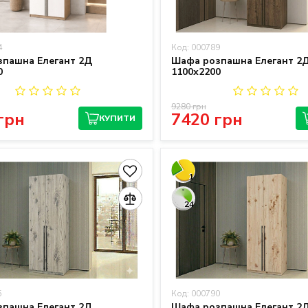
4
Код: 000789
пашна Елегант 2Д
Шафа розпашна Елегант 2
0
1100х2200
9280 грн
грн
7420 грн
КУПИТИ
1
24
5
Код: 000790
пашна Елегант 2Д
Шафа розпашна Елегант 2