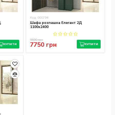
Код: 000794
Д
Шафа розпашна Елегант 2Д
1100х2400
9690 грн
7750 грн
КУПИТИ
КУПИТИ
Д