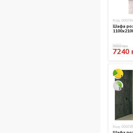
Код: 00078
Шафа роз
1100х210
9050 грн
7240 
1
24
Код: 00078
Шафа роз