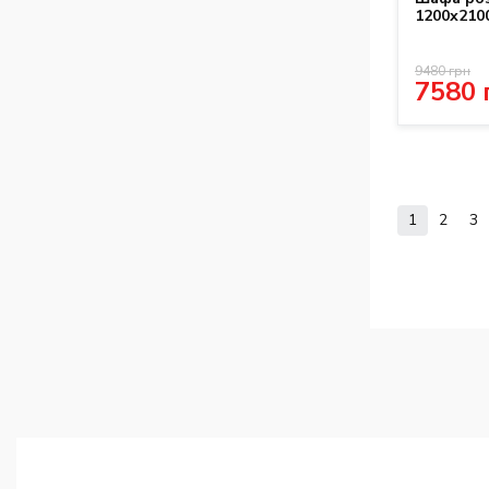
1200х210
9480 грн
7580 
1
2
3