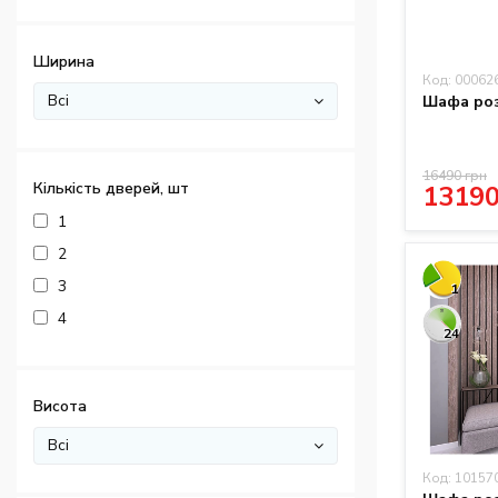
Ширина
Код: 00062
Всі
Шафа роз
16490 грн
Кількість дверей, шт
13190
1
2
3
1
4
24
Висота
Всі
Код: 10157