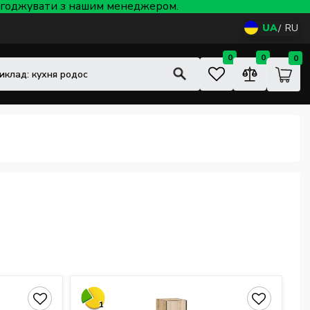
 узгоджувати з нашим менеджером.
UA
RU
0
0
0
1