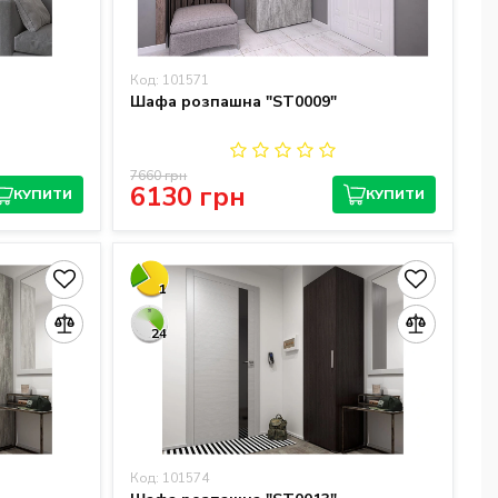
Код: 101571
Шафа розпашна "ST0009"
7660 грн
6130 грн
КУПИТИ
КУПИТИ
1
24
Код: 101574