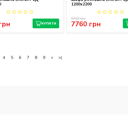
0
1200х2200
9700 грн
грн
7760 грн
КУПИТИ
4
5
6
7
8
9
>
>|