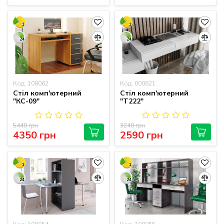
1
1
24
24
Код: 108062
Код: 000621
Стіл комп'ютерний
Стіл комп'ютерний
"КС-09"
"Т222"
5440 грн
3240 грн
4350 грн
2590 грн
1
1
24
24