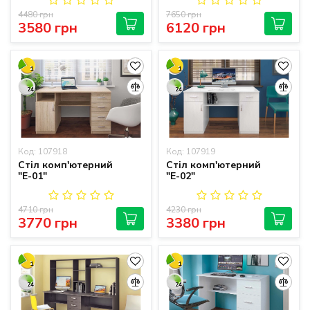
4480 грн
7650 грн
3580 грн
6120 грн
1
1
24
24
Код: 107918
Код: 107919
Стіл комп'ютерний
Стіл комп'ютерний
"Е-01"
"Е-02"
4710 грн
4230 грн
3770 грн
3380 грн
1
1
24
24