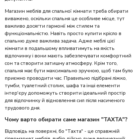
Магазин меблів для спальної кімнати треба обирати
виважено, оскільки спальня це особливе місце, тут
важливо досягти гармонії між стилем та
функціональністю. Навіть просто купити крісло в
спальню дуже важлива задача. Адже меблі цієї
кімнати в подальшому впливатимуть на якість
відпочинку і вони мають забезпечувати комфортний
сон та створити затишну атмосферу. Крім того,
спальня має бути максимально зручною, щоб там було
приємно проводити час. Правильно підібрані ліжко,
тумби, туалетний столик, шафа та інші елементи
інтер'єру допоможуть створити ідеальний простір
для відпочинку й відновлення сил після насиченого
трудового дня.
Чому варто обирати саме магазин "ТАХТА"?
Відповідь на поверхні, бо "Тахта" - це справжній
гіпермаркет меблів, вибір дійсно дуже величезний: