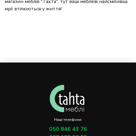
магазин меблів "Тахта", тут ваші меблеві найсміливіші
мрії втілюються у життя!
Наші телефони:
050 846 43 76