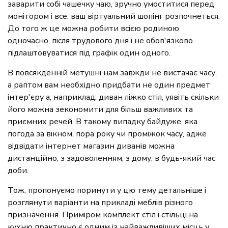
заварити собі чашечку чаю, зручно умоститися перед
монітором і все, ваш віртуальний шопінг розпочнеться.
До того ж це можна робити всією родиною
одночасно, після трудового дня і не обов'язково
підлаштовуватися під графік один одного.
В повсякденній метушні нам завжди не вистачає часу,
а раптом вам необхідно придбати не один предмет
інтер'єру а, наприклад: диван ліжко стіл, уявіть скільки
його можна зекономити для більш важливих та
приємних речей. В такому випадку байдуже, яка
погода за вікном, пора року чи проміжок часу, адже
відвідати інтернет магазин диванів можна
дистанційно, з задоволенням, з дому, в будь-який час
доби.
Тож, пропонуємо поринути у цю тему детальніше і
розглянути варіанти на прикладі меблів різного
призначення. Приміром комплект стіл і стільці на
кухню практично є одним із найважливіших місць у