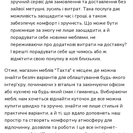
зручний сервіс для замовлення та доставлення без
зайвої метушні, зусиль і витрат. Така послуга дає
можливість заощадити час і гроші, а також
забезпечує комфорт і зручність. Що може бути
приємніше за змогу не лише заощадити, а й
порадувати себе новими меблями, не
переживаючи про додаткові витрати на доставку?
І врешті порадувати себе ще чимось або ж
відмітити свою покупку в колі близьких.
Отже, магазин меблів "Тахта" є місцем, де можна
знайти безліч варіантів для облаштування будь-якого
інтер'єру, починаючи з вітальні та закінчуючи офісом
або кухнею на будь-який смак і гаманець. Вибираючи
меблі, нам хочеться віднайти куточок де все можна
купити швидко та зручно, знайти не лише стильні й
практичні варіанти, а й ті, що вдало доповнять наш
простір та створять комфортну атмосферу для
відпочинку, дозвілля та роботи. І це все інтернет-