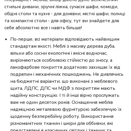
стильні дивани, зручні ліжка, сучасні шафи, комоди,
обідні столи та кухні - для домівки; місткі шафи, полиці
та компактні столи - для офісу, тут ви знайдете для
себе абсолютно все і навіть більше!
По-перше, всі матеріали відповідають найвищим
стандартам якості. Меблі з масиву дерева дуба,
вільхи або сосни екологічні і якісні водночас,
вирізняються особливою стійкістю до зносу, а
лакофарбове покриття додатково захищає їх від
подряпин і механічних пошкоджень. Не дивлячись
на бюджетні варіанти, що виконані з меблевого
щита, ЛДПС, ДПС чи МДФ з покриттям мають
надійну конструкцію. І ті й інші вірно прослужать
вам не один десяток років. Оснащення меблів
надміцною металевою фурнітурою забезпечую їх
щоденну безперебійну роботу. Використання
різноманітних тканин і шкіри для оббивки, які
представлені в класичних світлих і темних та