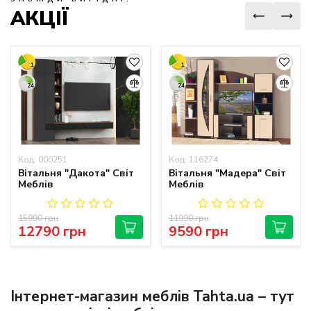
АКЦІЇ
1
1
24
24
Код: 000251
Код: 116274
Вітальня "Дакота" Світ
Вітальня "Мадера" Світ
Меблів
Меблів
15990 грн
11990 грн
12790 грн
9590 грн
Інтернет-магазин меблів Tahta.ua – тут