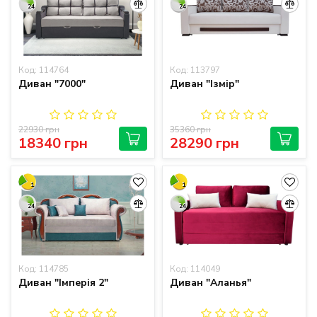
24
24
Код: 114764
Код: 113797
Диван "7000"
Диван "Ізмір"
22930 грн
35360 грн
18340 грн
28290 грн
1
1
24
24
Код: 114785
Код: 114049
Диван "Імперія 2"
Диван "Аланья"