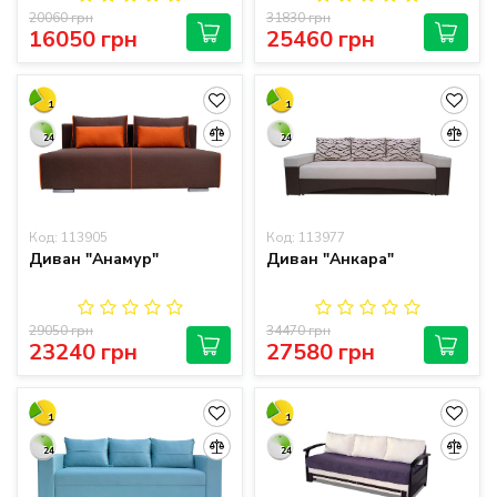
20060 грн
31830 грн
16050 грн
25460 грн
1
1
24
24
Код: 113905
Код: 113977
Диван "Анамур"
Диван "Анкара"
29050 грн
34470 грн
23240 грн
27580 грн
1
1
24
24