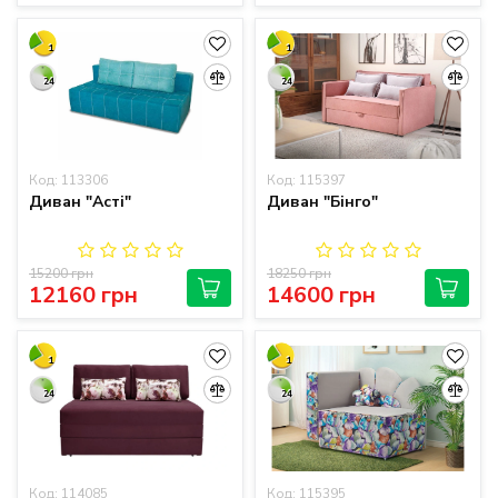
1
1
24
24
Код: 113306
Код: 115397
Диван "Асті"
Диван "Бінго"
15200 грн
18250 грн
12160 грн
14600 грн
1
1
24
24
Код: 114085
Код: 115395