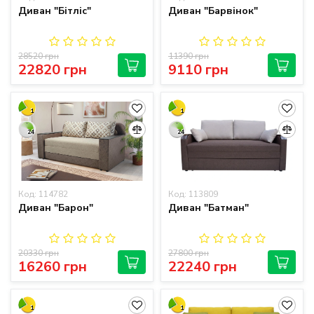
Диван "Бітліс"
Диван "Барвінок"
28520 грн
11390 грн
22820 грн
9110 грн
1
1
24
24
Код: 114782
Код: 113809
Диван "Барон"
Диван "Батман"
20330 грн
27800 грн
16260 грн
22240 грн
1
1