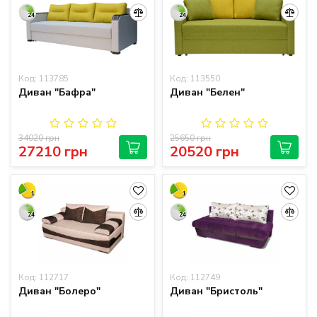
24
24
Код: 113785
Код: 113550
Диван "Бафра"
Диван "Белен"
34020 грн
25650 грн
27210 грн
20520 грн
1
1
24
24
Код: 112717
Код: 112749
Диван "Болеро"
Диван "Бристоль"