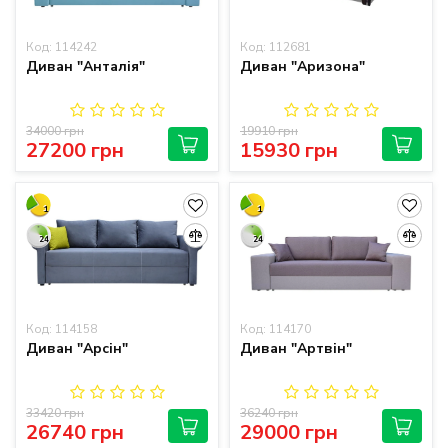
Код: 114242
Код: 112681
Диван "Анталія"
Диван "Аризона"
34000 грн
19910 грн
27200 грн
15930 грн
1
1
24
24
Код: 114158
Код: 114170
Диван "Арсін"
Диван "Артвін"
33420 грн
36240 грн
26740 грн
29000 грн