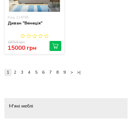
Код: 114765
Диван "Венеція"
18750 грн
15000 грн
1
2
3
4
5
6
7
8
9
>
>|
М'які меблі