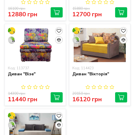
16100 грн
15880 грн
12880 грн
12700 грн
1
1
24
24
Код: 113737
Код: 114423
Диван "Візе"
Диван "Вікторія"
14300 грн
20150 грн
11440 грн
16120 грн
1
24