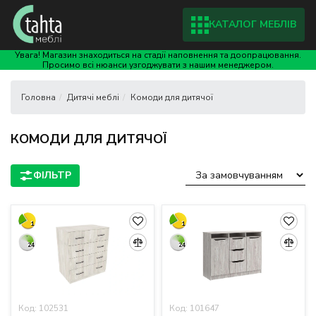
КАТАЛОГ МЕБЛІВ
Увага! Магазин знаходиться на стадії наповнення та доопрацювання.
Просимо всі нюанси узгоджувати з нашим менеджером.
Дитячі меблі
Комоди для дитячої
КОМОДИ ДЛЯ ДИТЯЧОЇ
1
1
24
24
Код: 102531
Код: 101647