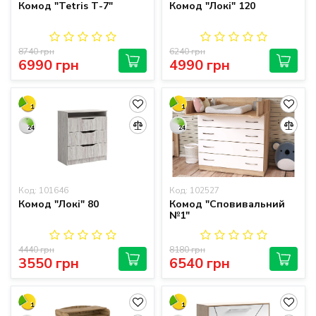
Комод "Tetris Т-7"
Комод "Локі" 120
8740 грн
6240 грн
6990 грн
4990 грн
1
1
24
24
Код: 101646
Код: 102527
Комод "Локі" 80
Комод "Сповивальний
№1"
4440 грн
8180 грн
3550 грн
6540 грн
1
1