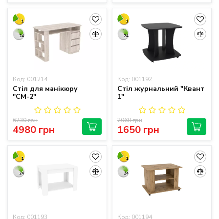
1
1
24
24
Код: 001214
Код: 001192
Стіл для манікюру
Стіл журнальний "Квант
"СМ-2"
1"
6230 грн
2060 грн
4980 грн
1650 грн
1
1
24
24
Код: 001193
Код: 001194