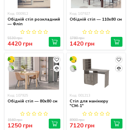
Код: 000912
Код: 107927
Обідній стіл розкладний
Обідній стіл — 110x80 см
— Фліп
5530 грн
1780 грн
4420 грн
1420 грн
1
1
24
24
Код: 107925
Код: 001213
Обідній стіл — 80x80 см
Стіл для манікюру
"СМ-1"
1560 грн
8900 грн
1250 грн
7120 грн