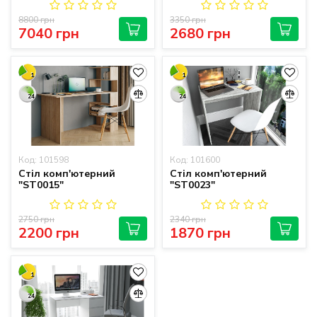
8800 грн
3350 грн
7040 грн
2680 грн
1
1
24
24
Код: 101598
Код: 101600
Стіл комп'ютерний
Стіл комп'ютерний
"ST0015"
"ST0023"
2750 грн
2340 грн
2200 грн
1870 грн
1
24