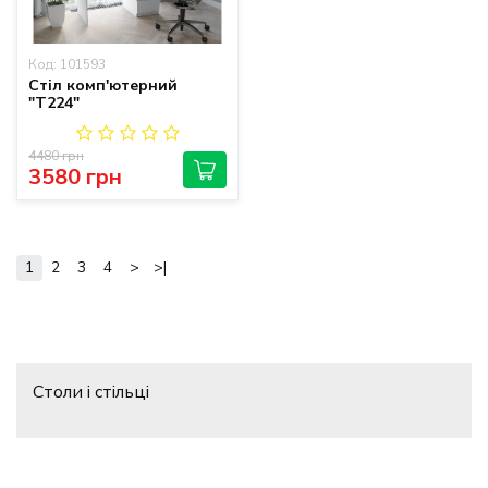
Код: 101593
Стіл комп'ютерний
"T224"
4480 грн
3580 грн
1
2
3
4
>
>|
Столи і стільці