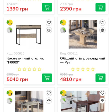
1740 грн
2990 грн
1390 грн
2390 грн
1
1
24
24
Код: 000620
Код: 000911
Косметичний столик
Обідній стіл розкладний
"F0009"
— Рут
6300 грн
6010 грн
5040 грн
4810 грн
1
1
24
24