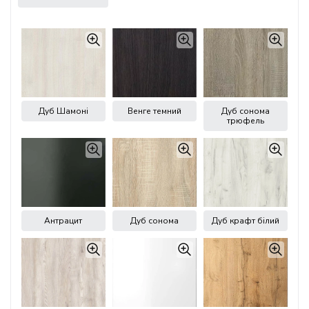
Дуб Шамоні
Венге темний
Дуб сонома
трюфель
Антрацит
Дуб сонома
Дуб крафт білий