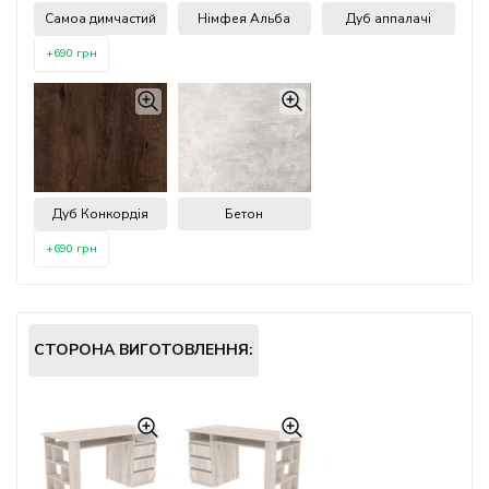
Самоа димчастий
Німфея Альба
Дуб аппалачі
+690 грн
Дуб Конкордія
Бетон
+690 грн
СТОРОНА ВИГОТОВЛЕННЯ: