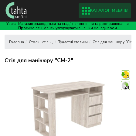
КАТАЛОГ МЕБЛІВ
Увага! Магазин знаходиться на стадії наповнення та доопрацювання.
Просимо всі нюанси узгоджувати з нашим менеджером.
Столи і стільці
Туалетні столики
Стіл для манікюру "СМ-2
Стіл для манікюру "СМ-2"
1
24