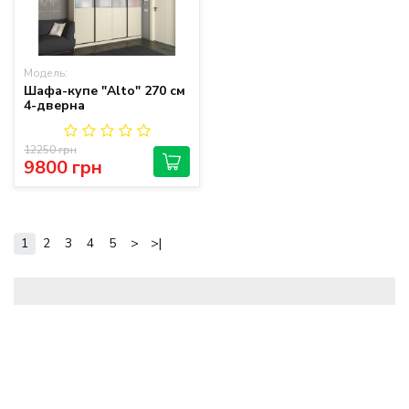
Модель:
Шафа-купе "Alto" 270 см
4-дверна
12250 грн
9800 грн
1
2
3
4
5
>
>|