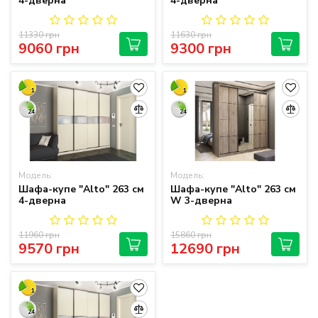
4-дверна
4-дверна
11330 грн
11630 грн
9060 грн
9300 грн
1
1
24
24
Модель:
Модель:
Шафа-купе "Alto" 263 см
Шафа-купе "Alto" 263 см
4-дверна
W 3-дверна
11960 грн
15860 грн
9570 грн
12690 грн
1
24