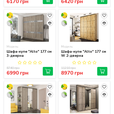
6170 грн
6420 грн
1
1
24
24
Модель:
Модель:
Шафа-купе "Alto" 177 см
Шафа-купе "Alto" 177 см
3-дверна
W 2-дверна
8740 грн
11210 грн
6990 грн
8970 грн
1
1
24
24