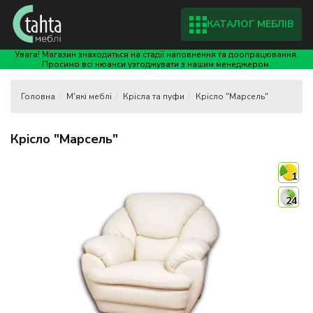
КАТАЛОГ МЕБЛІВ
Увага! Магазин знаходиться на стадії наповнення та доопрацювання.
Просимо всі нюанси узгоджувати з нашим менеджером.
М'які меблі
Крісла та пуфи
Крісло "Марсель"
Крісло "Марсель"
1
24