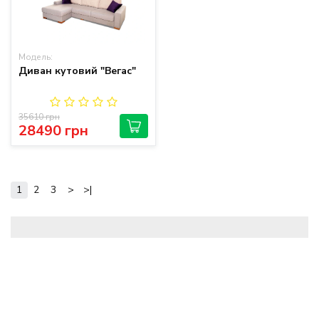
Модель:
Диван кутовий "Вегас"
35610 грн
28490 грн
1
2
3
>
>|