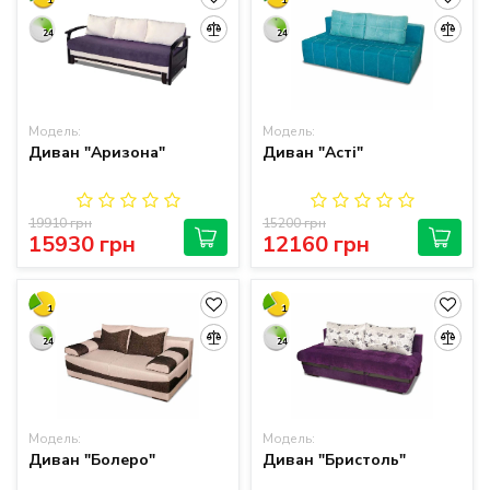
1
1
24
24
Модель:
Модель:
Диван "Аризона"
Диван "Асті"
19910 грн
15200 грн
15930 грн
12160 грн
1
1
24
24
Модель:
Модель:
Диван "Болеро"
Диван "Бристоль"