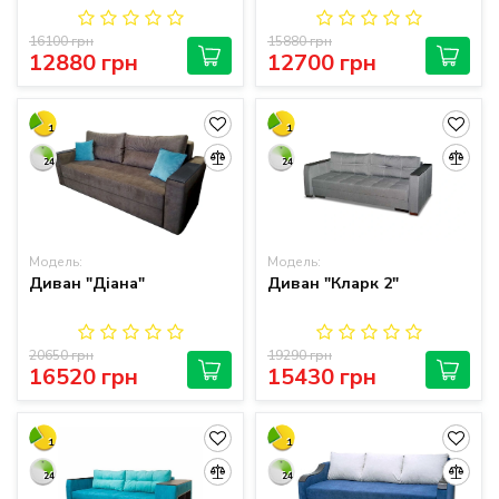
16100 грн
15880 грн
12880 грн
12700 грн
1
1
24
24
Модель:
Модель:
Диван "Діана"
Диван "Кларк 2"
20650 грн
19290 грн
16520 грн
15430 грн
1
1
24
24