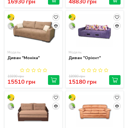
16930 грн
48830 грн
1
1
24
24
Модель:
Модель:
Диван "Моніка"
Диван "Орієнт"
19390 грн
18980 грн
15510 грн
15180 грн
1
1
24
24