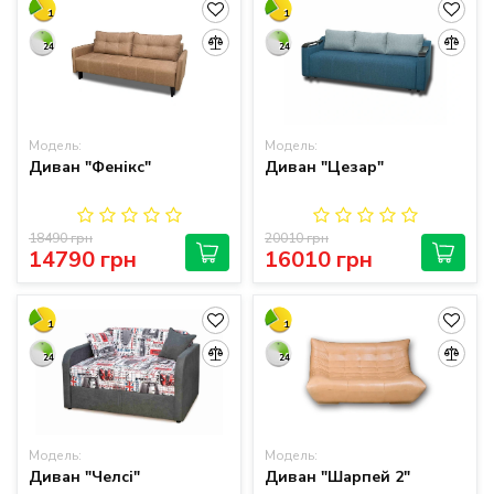
1
1
24
24
Модель:
Модель:
Диван "Фенікс"
Диван "Цезар"
18490 грн
20010 грн
14790 грн
16010 грн
1
1
24
24
Модель:
Модель:
Диван "Челсі"
Диван "Шарпей 2"