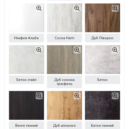
Німфея Альба
Сосна Натті
Дуб Ліворно
Бетон стайл
Дуб сонома
Бетон
трюфель
Венге темний
Дуб аппалачі
Бетон темний