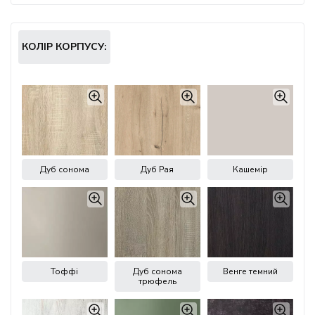
КОЛІР КОРПУСУ:
Дуб сонома
Дуб Рая
Кашемір
Тоффі
Дуб сонома
Венге темний
трюфель