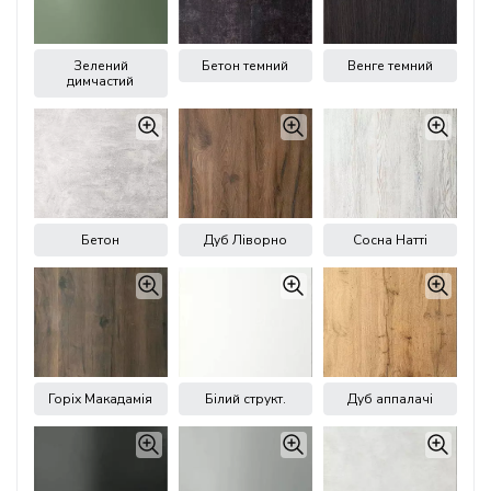
Зелений
Бетон темний
Венге темний
димчастий
Бетон
Дуб Ліворно
Сосна Натті
Горіх Макадамія
Білий структ.
Дуб аппалачі