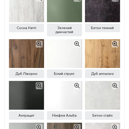
Сосна Натті
Зелений
Бетон темний
димчастий
Дуб Ліворно
Білий структ.
Дуб аппалачі
Антрацит
Німфея Альба
Бетон стайл