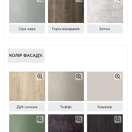
Сіра лава
Горіх макадамія
Бетон
КОЛІР ФАСАДУ:
Дуб сонома
Тоффі
Кашемір