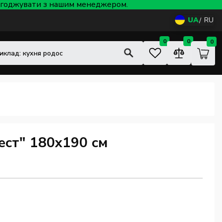
 узгоджувати з нашим менеджером.
UA
RU
0
0
0
ст" 180x190 см