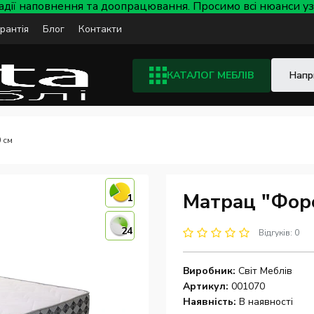
тадії наповнення та доопрацювання. Просимо всі нюанси
арантія
Блог
Контакти
КАТАЛОГ МЕБЛІВ
 см
Матрац "Форе
1
24
Відгуків: 0
Виробник:
Світ Меблів
Артикул:
001070
Наявність:
В наявності