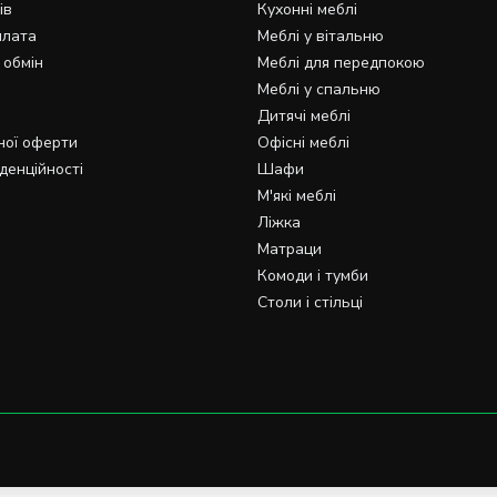
ів
Кухонні меблі
плата
Меблі у вітальню
 обмін
Меблі для передпокою
Меблі у спальню
Дитячі меблі
ної оферти
Офісні меблі
денційності
Шафи
М'які меблі
Ліжка
Матраци
Комоди і тумби
Столи і стільці