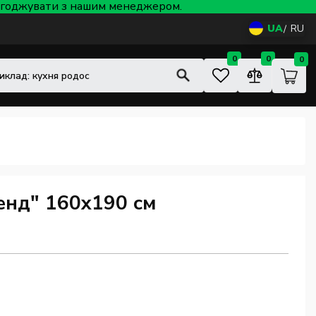
 узгоджувати з нашим менеджером.
UA
RU
0
0
0
енд" 160x190 см