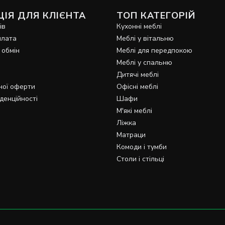
ІЯ ДЛЯ КЛІЄНТА
ТОП КАТЕГОРІЙ
ів
Кухонні меблі
плата
Меблі у вітальню
 обмін
Меблі для передпокою
Меблі у спальню
Дитячі меблі
ної оферти
Офісні меблі
денційності
Шафи
М'які меблі
Ліжка
Матраци
Комоди і тумби
Столи і стільці