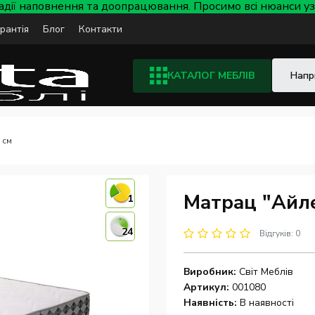
тадії наповнення та доопрацювання. Просимо всі нюанси
арантія
Блог
Контакти
КАТАЛОГ МЕБЛІВ
 см
Матрац "Айл
1
24
Відгуків: 0
Виробник:
Світ Меблів
Артикул:
001080
Наявність:
В наявності