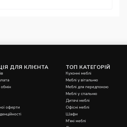
ІЯ ДЛЯ КЛІЄНТА
ТОП КАТЕГОРІЙ
ів
Кухонні меблі
плата
Меблі у вітальню
 обмін
Меблі для передпокою
Меблі у спальню
Дитячі меблі
ної оферти
Офісні меблі
денційності
Шафи
М'які меблі