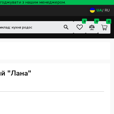
 узгоджувати з нашим менеджером.
UA
RU
0
0
0
й "Лана"