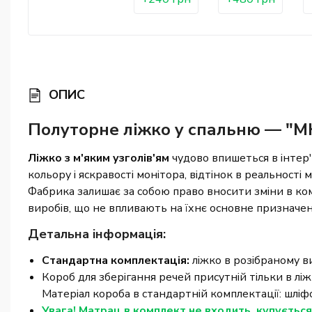
ОПИС
Полуторне ліжко у спальню — "M
Ліжко з м'яким узголів'ям
чудово впишеться в інтер'є
кольору і яскравості монітора, відтінок в реальності
Фабрика залишає за собою право вносити зміни в ком
виробів, що не впливають на їхнє основне призначен
Детальна інформація:
Стандартна комплектація:
ліжко в розібраному ви
Короб для зберігання речей присутній тільки в лі
Матеріал короба в стандартній комплектації: шлі
Увага! Матрац в комплект не входить, купуєтьс