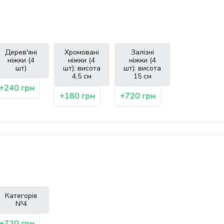
Дерев'яні
Хромовані
Залізні
ніжки (4
ніжки (4
ніжки (4
шт)
шт): висота
шт): висота
4,5 см
15 см
+240 грн
+180 грн
+720 грн
Категорія
№4
+720 грн