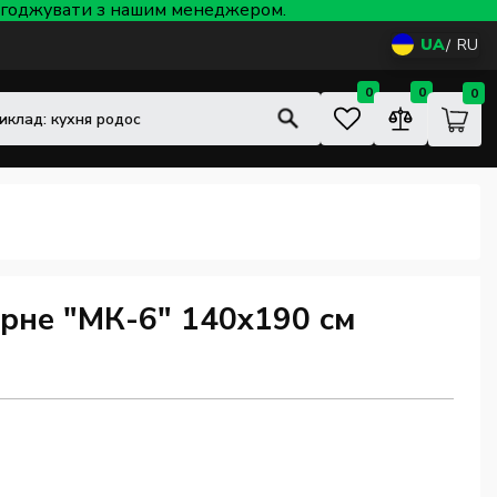
 узгоджувати з нашим менеджером.
UA
RU
0
0
0
рне "МК-6" 140x190 см