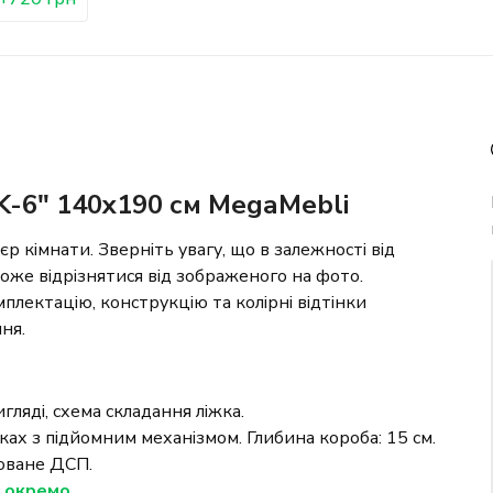
K-6" 140x190 см МеgаМеbli
р кімнати. Зверніть увагу, що в залежності від
 може відрізнятися від зображеного на фото.
плектацію, конструкцію та колірні відтінки
ня.
гляді, схема складання ліжка.
жках з підйомним механізмом. Глибина короба: 15 см.
фоване ДСП.
я окремо.