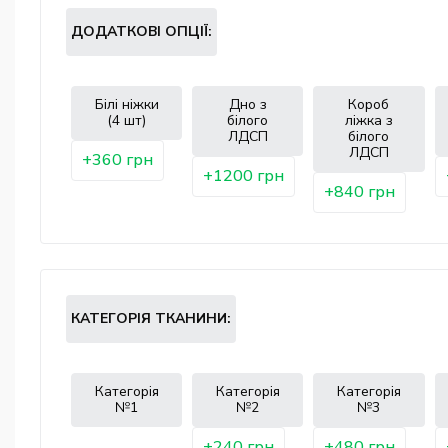
ДОДАТКОВІ ОПЦІЇ:
Білі ніжки
Дно з
Короб
(4 шт)
білого
ліжка з
ЛДСП
білого
ЛДСП
+360 грн
+1200 грн
+840 грн
КАТЕГОРІЯ ТКАНИНИ:
Категорія
Категорія
Категорія
№1
№2
№3
+240 грн
+480 грн