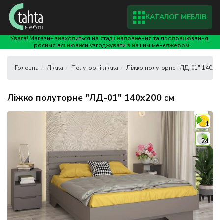
КАТАЛОГ МЕБЛІВ
Увага! Магазин знаходиться на стадії наповнення та доопрацювання.
Просимо всі нюанси узгоджувати з нашим менеджером.
Ліжка
Полуторні ліжка
Ліжко полуторне "ЛД-01" 140x2
Ліжко полуторне "ЛД-01" 140x200 см
1
24