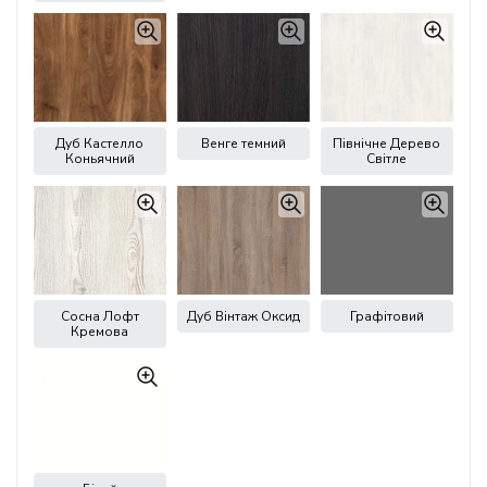
Дуб Кастелло
Венге темний
Північне Дерево
Коньячний
Світле
Сосна Лофт
Дуб Вінтаж Оксид
Графітовий
Кремова