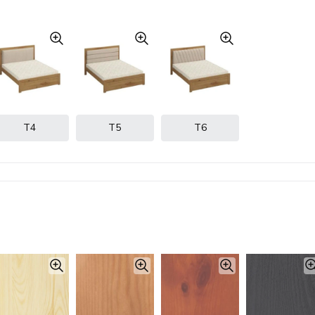
Т4
Т5
Т6