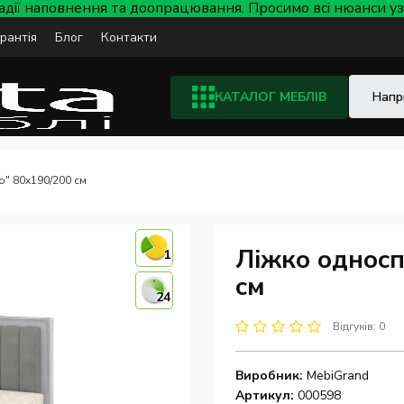
тадії наповнення та доопрацювання. Просимо всі нюанси
арантія
Блог
Контакти
КАТАЛОГ МЕБЛІВ
" 80x190/200 см
Ліжко односп
1
см
24
Відгуків: 0
Виробник:
MebiGrand
Артикул:
000598