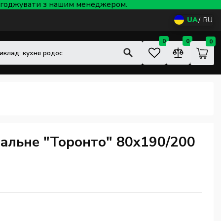
 узгоджувати з нашим менеджером.
UA
RU
0
0
0
альне "Торонто" 80x190/200