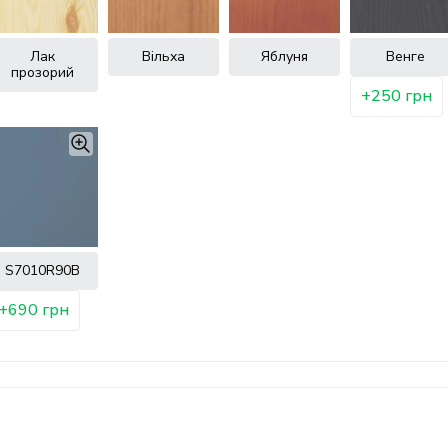
Лак
Вільха
Яблуня
Венге
прозорий
+250 грн
S7010R90B
+690 грн