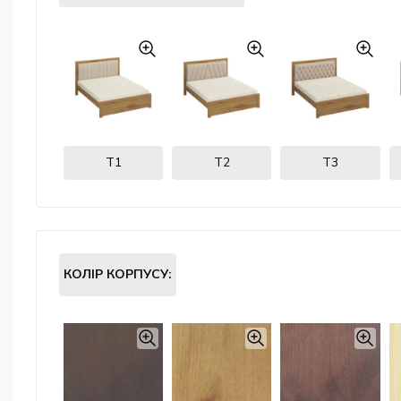
Т1
Т2
Т3
КОЛІР КОРПУСУ: