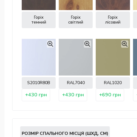
Горіх
Горіх
Горіх
темний
світлий
лісовий
S2010R80B
RAL7040
RAL1020
+430 грн
+430 грн
+690 грн
РОЗМІР СПАЛЬНОГО МІСЦЯ (ШXД, СМ)