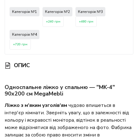
Категорія №1
Категорія №2
Категорія №3
+240 грн
+480 грн
Категорія №4
+720 грн
ОПИС
Односпальне ліжко у спальню — "MK-4"
90x200 см МеgаМеbli
Ліжко з м'яким узголів'ям
чудово впишеться в
інтер'єр кімнати. Зверніть увагу, що в залежності від
кольору і яскравості монітора, відтінок в реальності
може відрізнятися від зображеного на фото. Фабрика
залишає за собою право вносити зміни в