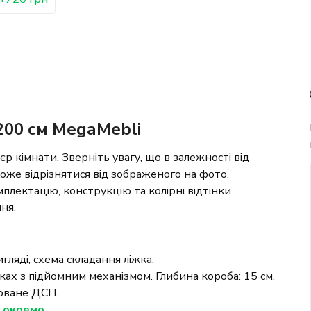
200 см МеgаМеbli
р кімнати. Зверніть увагу, що в залежності від
 може відрізнятися від зображеного на фото.
плектацію, конструкцію та колірні відтінки
ня.
гляді, схема складання ліжка.
жках з підйомним механізмом. Глибина короба: 15 см.
фоване ДСП.
я окремо.