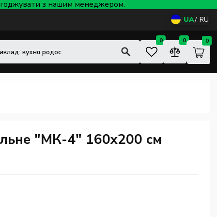
 узгоджувати з нашим менеджером.
UA
RU
0
0
0
льне "МК-4" 160x200 см