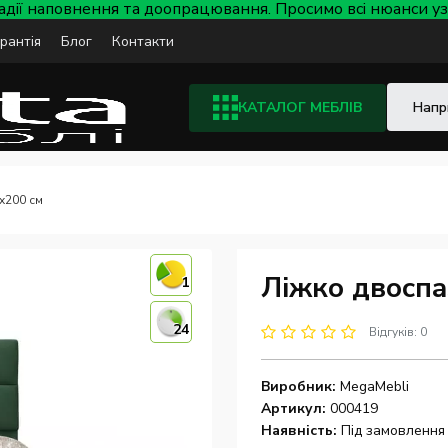
тадії наповнення та доопрацювання. Просимо всі нюанси
арантія
Блог
Контакти
КАТАЛОГ МЕБЛІВ
x200 см
Ліжко двоспа
1
24
Відгуків: 0
Виробник:
MegaMebli
Артикул:
000419
Наявність:
Під замовлення