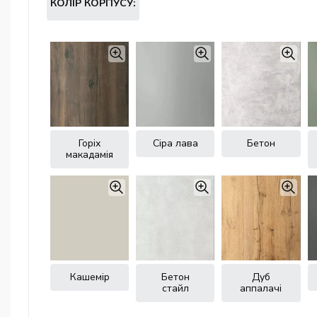
КОЛІР КОРПУСУ:
Горіх
Сіра лава
Бетон
макадамія
Кашемір
Бетон
Дуб
стайл
аппалачі