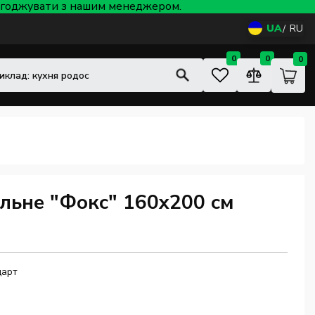
 узгоджувати з нашим менеджером.
UA
RU
0
0
0
льне "Фокс" 160x200 см
дарт