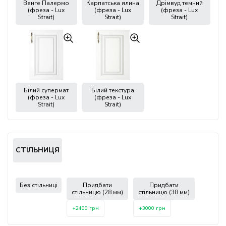
Венге Палермо
Карпатська ялина
Дрімвуд темний
(фреза - Lux
(фреза - Lux
(фреза - Lux
Strait)
Strait)
Strait)
Білий супермат
Білий текстура
(фреза - Lux
(фреза - Lux
Strait)
Strait)
СТІЛЬНИЦЯ
Без стільниці
Придбати
Придбати
стільницю (28 мм)
стільницю (38 мм)
+2400 грн
+3000 грн