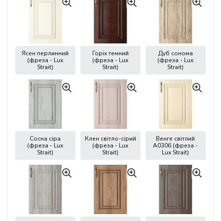
Ясен перлинний
Горіх темний
Дуб сонома
(фреза - Lux
(фреза - Lux
(фреза - Lux
Strait)
Strait)
Strait)
Сосна сіра
Клен світло-сірий
Венге світлий
(фреза - Lux
(фреза - Lux
А0306 (фреза -
Strait)
Strait)
Lux Strait)