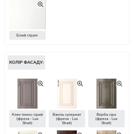
Білий структ.
КОЛІР ФАСАДУ:
Клен темно-сірий
Ваніль супермат
Верба сіра
(фреза - Lux
(фреза - Lux
(фреза - Lux
Strait)
Strait)
Strait)