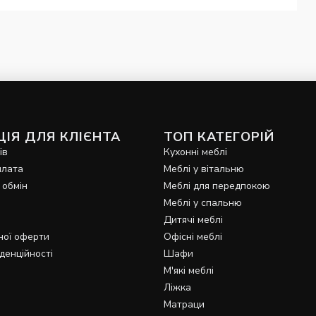
ІЯ ДЛЯ КЛІЄНТА
ТОП КАТЕГОРІЙ
ів
Кухонні меблі
плата
Меблі у вітальню
 обмін
Меблі для передпокою
Меблі у спальню
Дитячі меблі
ної оферти
Офісні меблі
денційності
Шафи
М'які меблі
Ліжка
Матраци