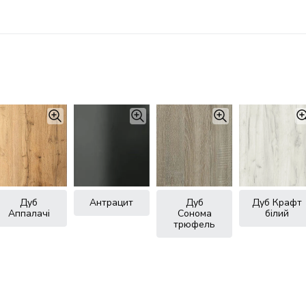
Дуб
Антрацит
Дуб
Дуб Крафт
Аппалачі
Сонома
білий
трюфель