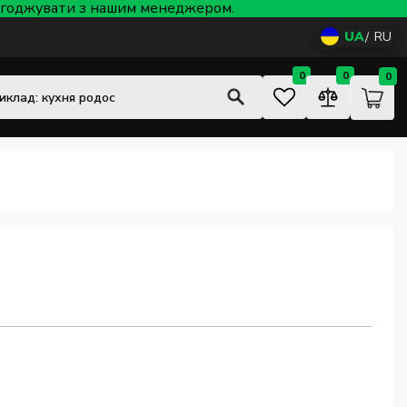
 узгоджувати з нашим менеджером.
UA
RU
0
0
0