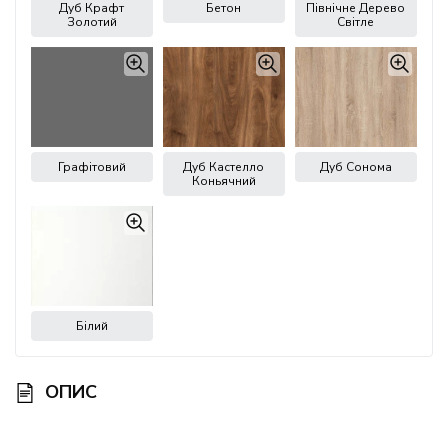
Дуб Крафт
Бетон
Північне Дерево
Золотий
Світле
Графітовий
Дуб Кастелло
Дуб Сонома
Коньячний
Білий
ОПИС