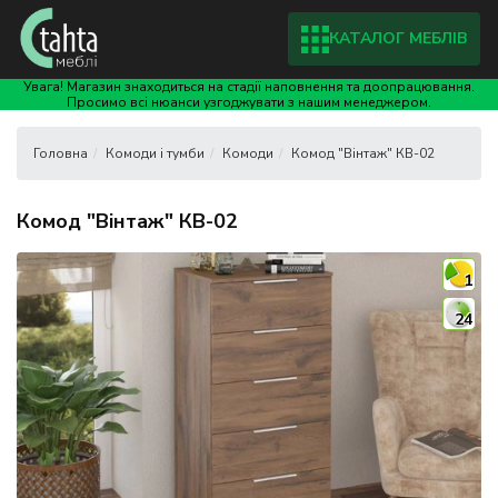
КАТАЛОГ МЕБЛІВ
Увага! Магазин знаходиться на стадії наповнення та доопрацювання.
Просимо всі нюанси узгоджувати з нашим менеджером.
Комоди і тумби
Комоди
Комод "Вінтаж" КВ-02
Комод "Вінтаж" КВ-02
1
24