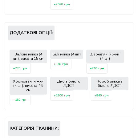
+2520 грн
ДОДАТКОВІ ОПЦІЇ:
Залізні ніжки (4
Білі ніжки (4 шт)
Дерев'яні ніжки
шт): висота 15 см
(4 шт)
+360 грн
+720 грн
+240 грн
Хромовані ніжки
Дно з білого
Короб ліжка з
(4 шт): висота 4,5
ЛДСП
білого ЛДСП
см
+1200 грн
+840 грн
+180 грн
КАТЕГОРІЯ ТКАНИНИ: