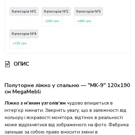
Категорія №1
Категорія №2
Категорія №3
+240 грн
+480 грн
Категорія №4
+720 грн
ОПИС
Полуторне ліжко у спальню — "MK-9" 120x190
см МеgаМеbli
Ліжко з м'яким узголів'ям
чудово впишеться в
інтер'єр кімнати. Зверніть увагу, що в залежності від
кольору і яскравості монітора, відтінок в реальності
може відрізнятися від зображеного на фото. Фабрика
залишає за собою право вносити зміни в