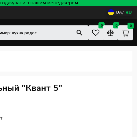
 узгоджувати з нашим менеджером.
UA
RU
0
0
0
ьный "Квант 5"
т