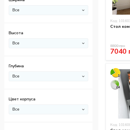
Все
Код: 10160
Стол ком
Высота
Все
8800 грн
7040 
Глубина
1
Все
24
Цвет корпуса
Все
Код: 10160