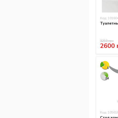
Код: 10160
Туалетны
3250 грн
2600 
1
24
Код: 10561
Стол ком