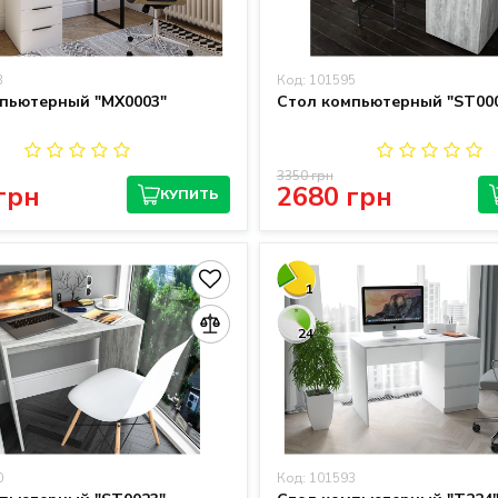
3
Код: 101595
пьютерный "MX0003"
Стол компьютерный "ST00
3350 грн
грн
2680 грн
КУПИТЬ
1
24
0
Код: 101593