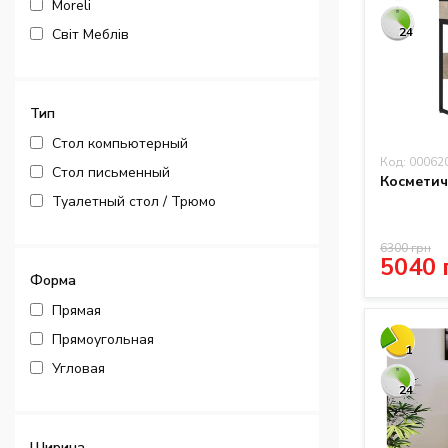
Moreli
24
Світ Меблів
Тип
Стол компьютерный
Код: 00062
Стол письменный
Косметич
Туалетный стол / Трюмо
6300 грн
5040 
Форма
Прямая
Прямоугольная
1
Угловая
24
Ширина