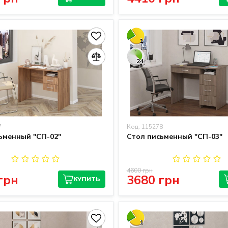
1
24
7
Код: 115278
ьменный "СП-02"
Стол письменный "СП-03"
4600 грн
грн
3680 грн
КУПИТЬ
1