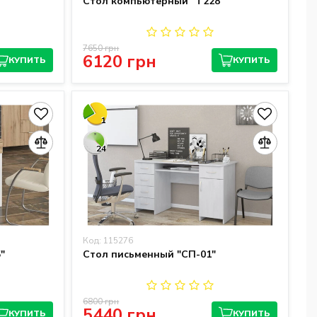
"
Стол компьютерный "T228"
7650 грн
6120 грн
КУПИТЬ
КУПИТЬ
1
24
Код: 115276
"
Стол письменный "СП-01"
6800 грн
5440 грн
КУПИТЬ
КУПИТЬ