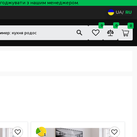
 узгоджувати з нашим менеджером.
UA
RU
0
0
0
1