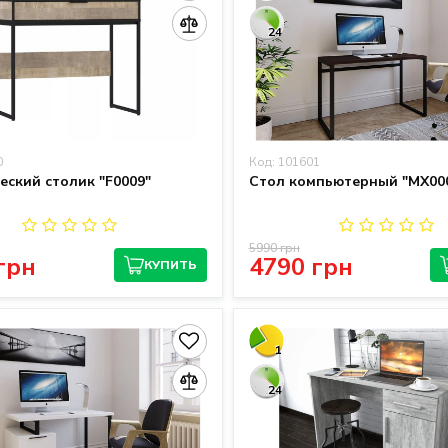
24
0
Код: 101601
еский столик "F0009"
Стол компьютерный "MX00
5990 грн
грн
4790 грн
КУПИТЬ
1
24