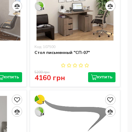
24
Код: 107500
Стол письменный "СП-07"
5200 грн
4160 грн
КУПИТЬ
КУПИТЬ
1
24