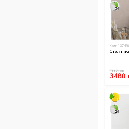
24
Код: 10749
Стол пис
4350 грн
3480 
1
24