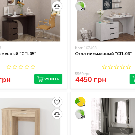
24
6
Код: 107498
ьменный "СП-05"
Стол письменный "СП-06"
5560 грн
грн
4450 грн
КУПИТЬ
1
24