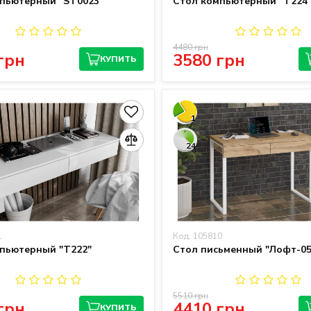
пьютерный "ST0023"
Стол компьютерный "T224
4480 грн
грн
3580 грн
КУПИТЬ
1
24
1
Код: 105810
пьютерный "Т222"
Стол письменный "Лофт-05
5510 грн
грн
4410 грн
КУПИТЬ