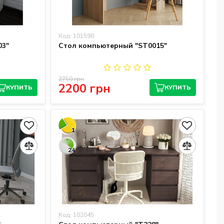
Код: 101598
03"
Стол компьютерный "ST0015"
2750 грн
2200 грн
КУПИТЬ
КУПИТЬ
1
24
Код: 102045