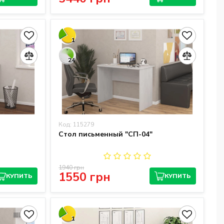
1
24
Код: 115279
Стол письменный "СП-04"
1940 грн
1550 грн
КУПИТЬ
КУПИТЬ
1