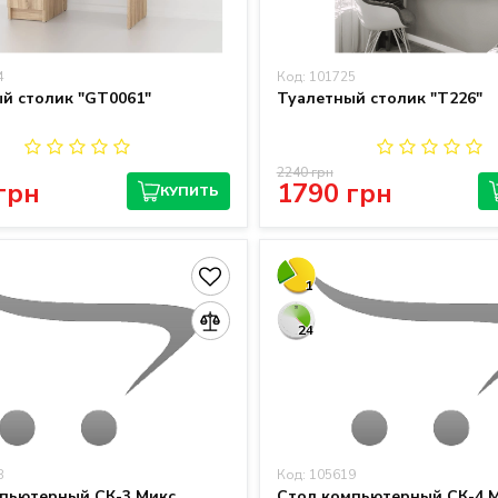
4
Код: 101725
й столик "GT0061"
Туалетный столик "T226"
2240 грн
грн
1790 грн
КУПИТЬ
1
24
8
Код: 105619
пьютерный СК-3 Микс
Стол компьютерный СК-4 