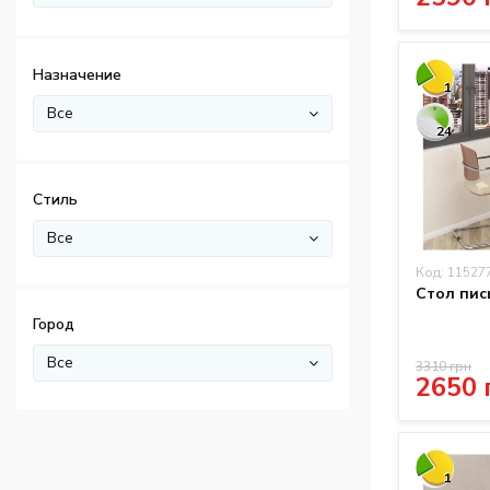
Назначение
1
Все
24
Стиль
Все
Код: 11527
Стол пис
Город
Все
3310 грн
2650 
1