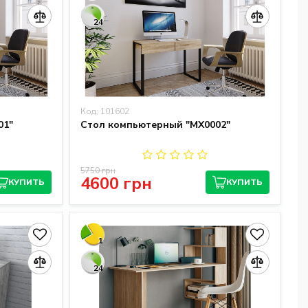
24
Код: 101602
01"
Стол компьютерный "MX0002"
5750 грн
4600 грн
КУПИТЬ
КУПИТЬ
1
24