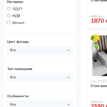
Стол ком
Материал
ЛДСП
МДФ
2340 грн
1870 
Металл
1
Цвет фасада
Все
24
Тип помещения
Все
Код: 00062
Стол ком
Особенности
3240 грн
Все
2590 