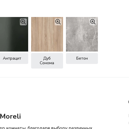
Антрацит
Дуб
Бетон
Сонома
Moreli
ер комнаты, благодаря выбору различных