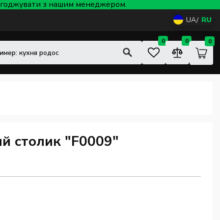
 узгоджувати з нашим менеджером.
UA
RU
0
0
0
й столик "F0009"