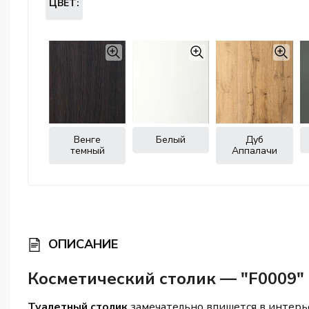
ЦВЕТ:
Венге
Белый
Дуб
темный
Аппалачи
ОПИСАНИЕ
Косметический столик — "F0009" 
Туалетный столик
замечательно впишется в интерь