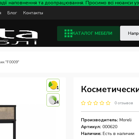
тадії наповнення та доопрацювання. Просимо всі нюанси
я
Блог
Контакты
КАТАЛОГ МЕБЕЛИ
ик "F0009"
Косметически
1
24
0 отзывов
Производитель:
Moreli
Артикул:
000620
Наличие:
Есть в наличии