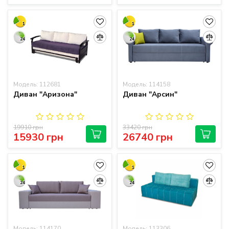
1
1
24
24
Модель: 112681
Модель: 114158
Диван "Аризона"
Диван "Арсин"
19910 грн
33420 грн
15930 грн
26740 грн
1
1
24
24
Модель: 114170
Модель: 113306