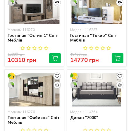
24
24
Модель: 116270
Модель: 116287
Гостиная "Остин 1" Світ
Гостиная "Токио" Світ
Меблів
Меблів
12890 грн
18460 грн
10310 грн
14770 грн
1
1
24
24
Модель: 116276
Модель: 114764
Гостиная "Фабиана" Світ
Диван "7000"
Меблів