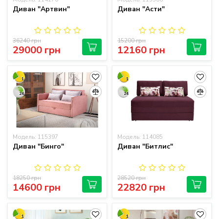
Диван "Артвин"
Диван "Асти"
36240 грн
15200 грн
29000 грн
12160 грн
1
1
24
24
Модель: 115397
Модель: 114085
Диван "Бинго"
Диван "Битлис"
18250 грн
28520 грн
14600 грн
22820 грн
1
1