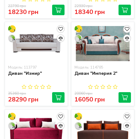
22790 грн
22930 грн
18230 грн
18340 грн
1
1
24
24
Модель: 113797
Модель: 114785
Диван "Измир"
Диван "Империя 2"
35360 грн
20060 грн
28290 грн
16050 грн
1
1
24
24