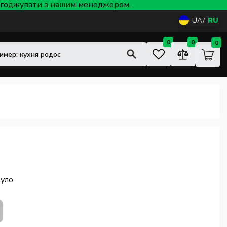
 узгоджувати з нашим менеджером.
UA
RU
0
0
0
було