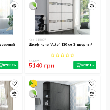
24
Код: 115007
-дверный
Шкаф-купе "Alto" 120 см 2-дверный
6430 грн
5140 грн
КУПИТЬ
КУПИТЬ
1
24