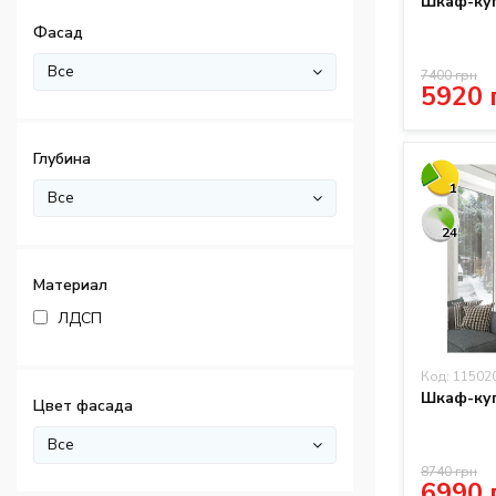
Шкаф-куп
Фасад
Все
7400 грн
5920 
Глубина
1
Все
24
Материал
ЛДСП
Код: 11502
Шкаф-куп
Цвет фасада
Все
8740 грн
6990 