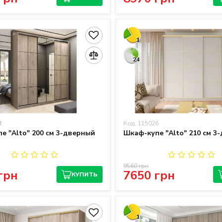
1
24
4
Код: 115026
е "Alto" 200 см 3-дверный
Шкаф-купе "Alto" 210 см 3
9560 грн
грн
7650 грн
КУПИТЬ
1