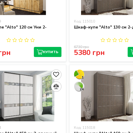
9
Код: 115010
 "Alto" 120 см Уни 2-
Шкаф-купе "Alto" 130 см 2
6730 грн
грн
5380 грн
КУПИТЬ
1
24
4
Код: 115018