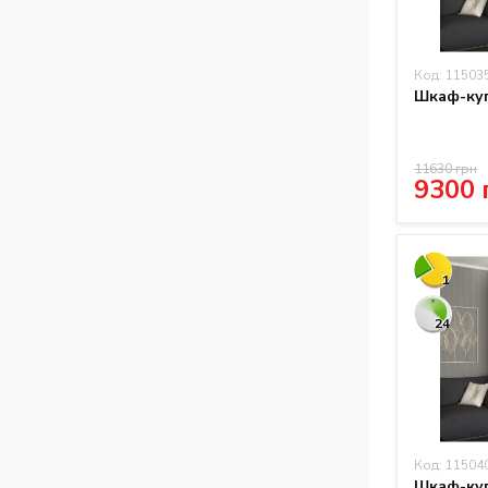
Код: 11503
Шкаф-куп
11630 грн
9300 
1
24
Код: 11504
Шкаф-куп