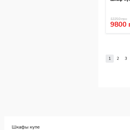
12250 грн
9800 
1
2
3
Шкафы купе