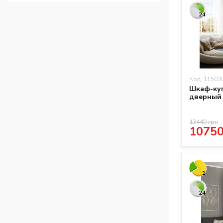
24
Код: 11503
Шкаф-куп
дверный
13440 грн
10750
1
24