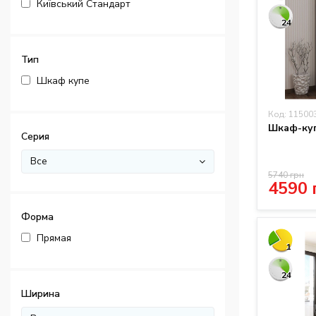
Київський Стандарт
24
Тип
Шкаф купе
Код: 11500
Шкаф-куп
Серия
Все
5740 грн
4590 
Форма
Прямая
1
24
Ширина