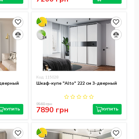
1
24
Код: 115028
-дверный
Шкаф-купе "Alto" 222 см 3-дверный
9560 грн
7890 грн
КУПИТЬ
КУПИТЬ
1