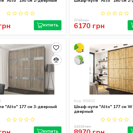
е "Alto" 150 см 2-дверный
Шкаф-купе "Alto" 160 см 2
7710 грн
грн
6170 грн
КУПИТЬ
1
24
0
Код: 000632
е "Alto" 177 см 3-дверный
Шкаф-купе "Alto" 177 см W
дверный
11210 грн
грн
8970 грн
КУПИТЬ