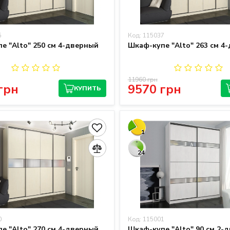
5
Код: 115037
е "Alto" 250 см 4-дверный
Шкаф-купе "Alto" 263 см 4
11960 грн
грн
9570 грн
КУПИТЬ
1
24
0
Код: 115001
е "Alto" 270 см 4-дверный
Шкаф-купе "Alto" 90 см 2-