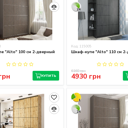
24
3
Код: 115005
е "Alto" 100 см 2-дверный
Шкаф-купе "Alto" 110 см 2
6160 грн
грн
4930 грн
КУПИТЬ
1
24