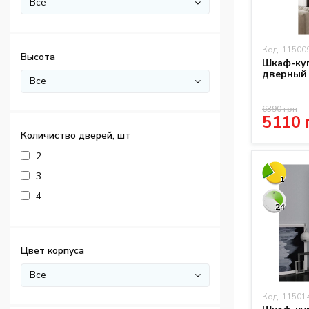
Все
Код: 11500
Высота
Шкаф-купе
дверный
Все
6390 грн
5110 
Количиство дверей, шт
2
3
1
4
24
Цвет корпуса
Все
Код: 11501