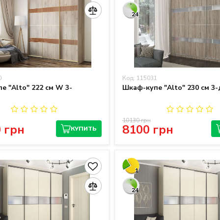
24
0
Код: 115031
е "Alto" 222 см W 3-
Шкаф-купе "Alto" 230 см 3
10130 грн
 грн
8100 грн
КУПИТЬ
1
24