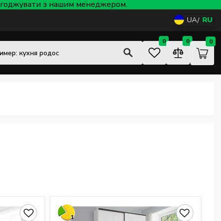
 узгоджувати з нашим менеджером.
UA
RU
0
0
0
1