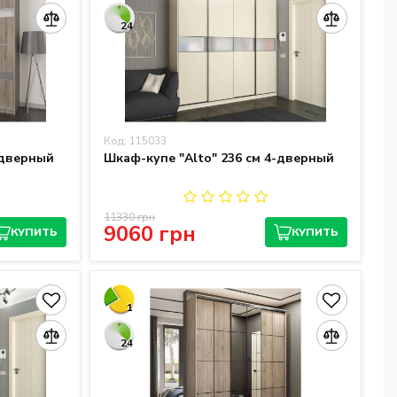
24
Код: 115033
-дверный
Шкаф-купе "Alto" 236 см 4-дверный
11330 грн
9060 грн
КУПИТЬ
КУПИТЬ
1
24