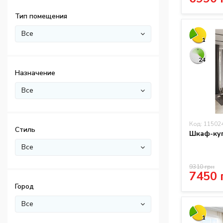
Тип помещения
Все
1
24
Назначение
Все
Код: 11502
Стиль
Шкаф-куп
Все
9310 грн
7450 
Город
Все
1