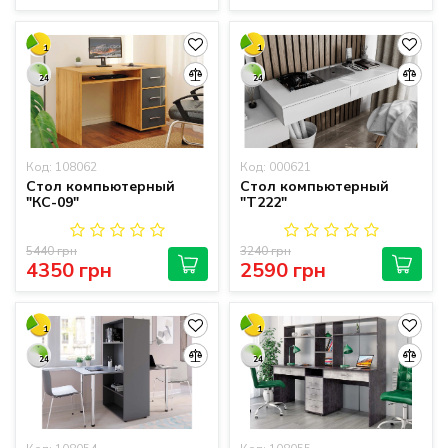
1
1
24
24
Код: 108062
Код: 000621
Стол компьютерный
Стол компьютерный
"КС-09"
"Т222"
5440 грн
3240 грн
4350 грн
2590 грн
1
1
24
24