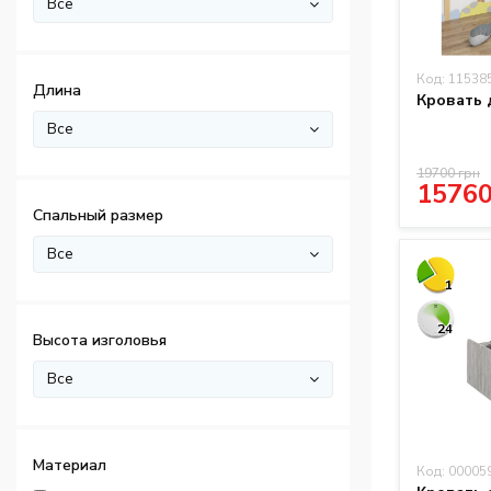
Все
Код: 11538
Длина
Кровать 
Все
19700 грн
15760
Спальный размер
Все
1
24
Высота изголовья
Все
Материал
Код: 00005