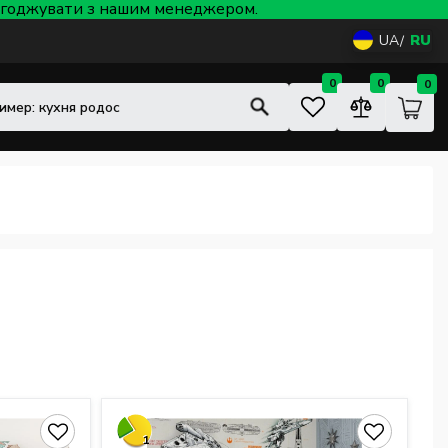
 узгоджувати з нашим менеджером.
UA
RU
0
0
0
1