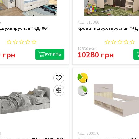
5
Код: 115386
двухъярусная "КД-06"
Кровать двухъярусная "КД
12850 грн
 грн
10280 грн
КУПИТЬ
1
24
9
Код: 000076