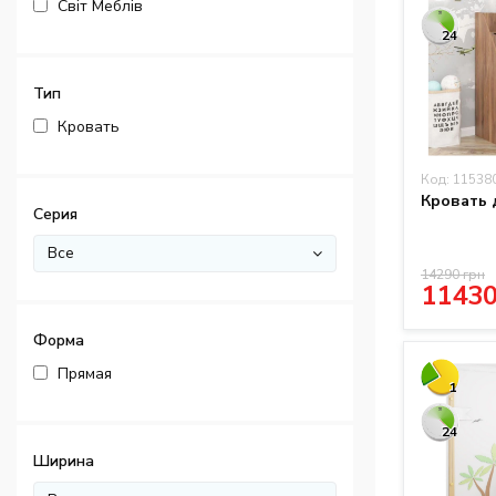
Світ Меблів
24
Тип
Кровать
Код: 11538
Кровать 
Серия
Все
14290 грн
11430
Форма
Прямая
1
24
Ширина