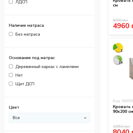
Кровать 
ЛДСП
см
6200 грн
4960 
Наличие матраса
Без матраса
1
Основание под матрас
24
Деревянный каркас с ламелями
Нет
Щит ДСП
Код: 00005
Кровать 
Цвет
90x200 с
Все
10050 грн
8040 