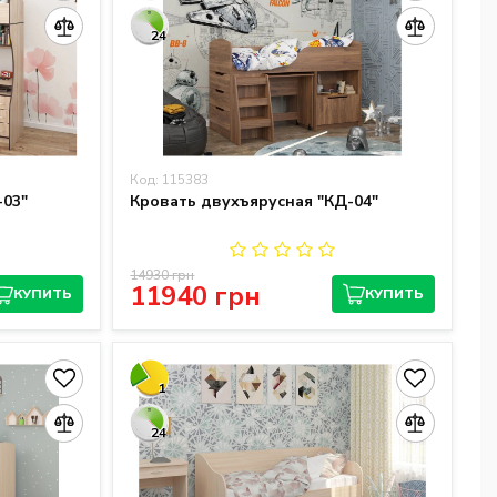
24
Код: 115383
-03"
Кровать двухъярусная "КД-04"
14930 грн
11940 грн
КУПИТЬ
КУПИТЬ
1
24