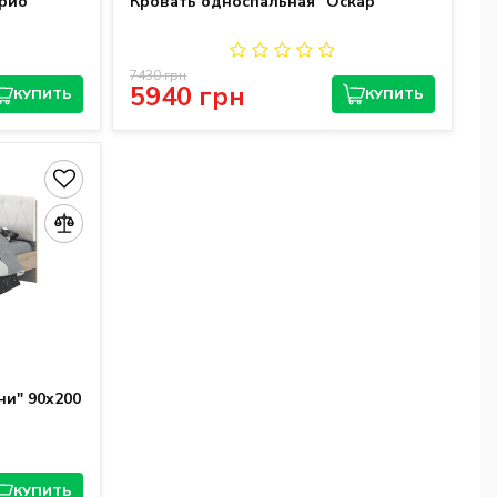
рио"
Кровать односпальная "Оскар"
7430 грн
5940 грн
КУПИТЬ
КУПИТЬ
ни" 90x200
КУПИТЬ