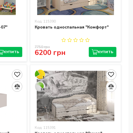
Код: 115390
-07"
Кровать односпальная "Комфорт"
7750 грн
6200 грн
КУПИТЬ
КУПИТЬ
1
24
Код: 115391