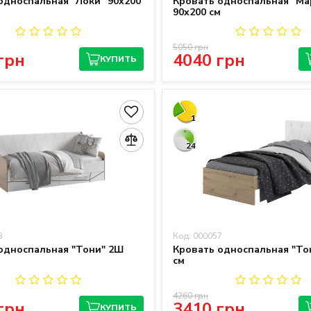
односпальная "Локи" 90x200
Кровать односпальная "Ма
90x200 см
5050 грн
грн
4040 грн
КУПИТЬ
1
24
8
Код: 000057
односпальная "Тони" 2Ш
Кровать односпальная "То
м
см
4260 грн
грн
3410 грн
КУПИТЬ