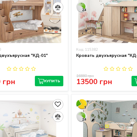
24
0
Код: 115382
двухъярусная "КД-01"
Кровать двухъярусная "КД
16880 грн
 грн
13500 грн
КУПИТЬ
1
24