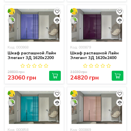
1
1
24
24
Код: 000868
Код: 000879
Шкаф распашной Лайн
Шкаф распашной Лайн
Элегант 3Д 1620х2200
Элегант 3Д 1620х2400
28830 грн
31030 грн
23060 грн
24820 грн
1
1
24
24
Код: 000858
Код: 000869