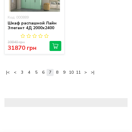
Код: 000889
Шкаф распашной Лайн
Элегант 4Д 2000х2400
39840 грн
31870 грн
|<
<
3
4
5
6
7
8
9
10
11
>
>|