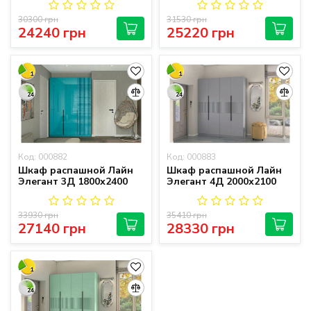
30300 грн
31530 грн
24240 грн
25220 грн
1
1
24
24
Код: 000882
Код: 000883
Шкаф распашной Лайн
Шкаф распашной Лайн
Элегант 3Д 1800х2400
Элегант 4Д 2000х2100
33930 грн
35410 грн
27140 грн
28330 грн
1
24