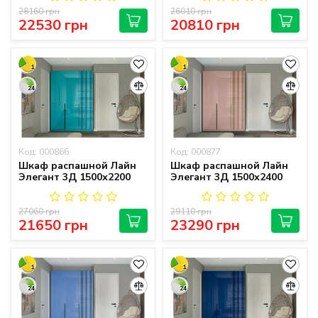
28160 грн
26010 грн
22530 грн
20810 грн
1
1
24
24
Код: 000866
Код: 000877
Шкаф распашной Лайн
Шкаф распашной Лайн
Элегант 3Д 1500х2200
Элегант 3Д 1500х2400
27060 грн
29110 грн
21650 грн
23290 грн
1
1
24
24