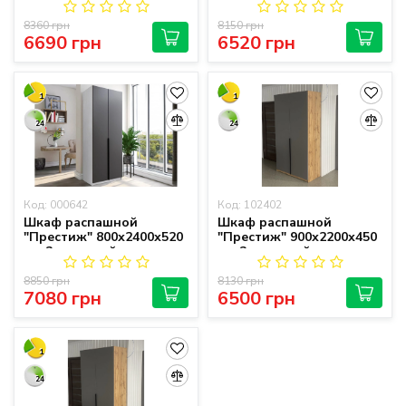
8360 грн
8150 грн
6690 грн
6520 грн
1
1
24
24
Код: 000642
Код: 102402
Шкаф распашной
Шкаф распашной
"Престиж" 800х2400х520
"Престиж" 900х2200х450
мм 2-дверный
мм 2-дверный
8850 грн
8130 грн
7080 грн
6500 грн
1
24