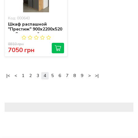
Код: 000643
Шкаф распашной
"Престиж" 900х2200х520
мм 2-дверный
8810 грн
7050 грн
|<
<
1
2
3
4
5
6
7
8
9
>
>|