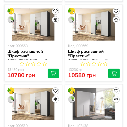
1
1
24
24
Код: 000668
Код: 000669
Шкаф распашной
Шкаф распашной
"Престиж"
"Престиж"
1700х2200х520 мм 3-
1700х2400х450 мм 3-
дверный
дверный
13480 грн
13230 грн
10780 грн
10580 грн
1
1
24
24
Код: 000670
Код: 102438