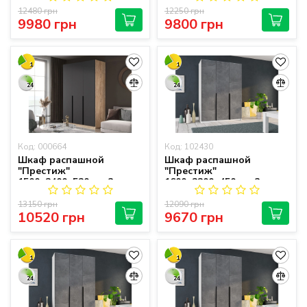
12480 грн
12250 грн
9980 грн
9800 грн
1
1
24
24
Код: 000664
Код: 102430
Шкаф распашной
Шкаф распашной
"Престиж"
"Престиж"
1500х2400х520 мм 3-
1600х2200х450 мм 3-
дверный
дверный
13150 грн
12090 грн
10520 грн
9670 грн
1
1
24
24