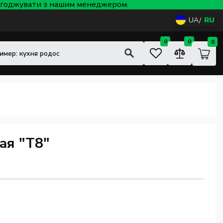
 узгоджувати з нашим менеджером.
UA
RU
0
0
0
ая "Т8"