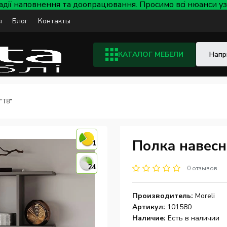
тадії наповнення та доопрацювання. Просимо всі нюанси
я
Блог
Контакты
КАТАЛОГ МЕБЕЛИ
"Т8"
Полка навесн
1
24
0 отзывов
Производитель:
Moreli
Артикул:
101580
Наличие:
Есть в наличии