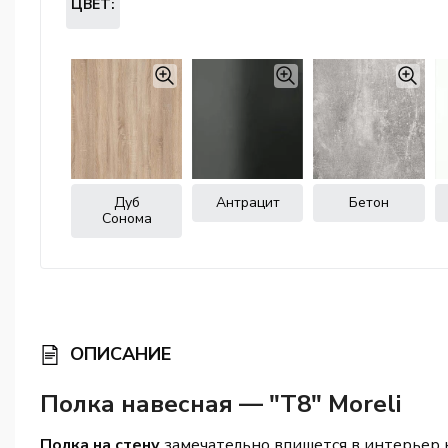
ЦВЕТ:
Дуб
Антрацит
Бетон
Сонома
ОПИСАНИЕ
Полка навесная — "Т8" Moreli
Полка на стену
замечательно впишется в интерьер 