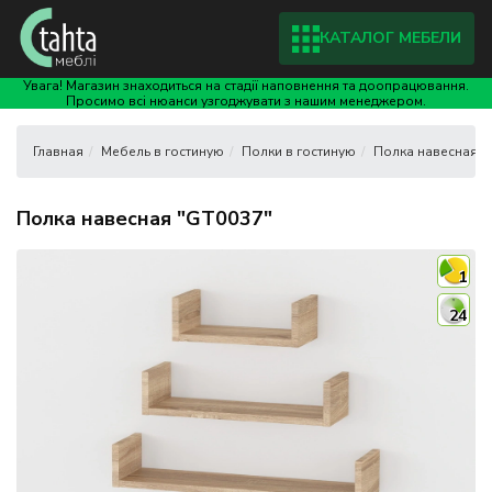
КАТАЛОГ МЕБЕЛИ
Увага! Магазин знаходиться на стадії наповнення та доопрацювання.
Просимо всі нюанси узгоджувати з нашим менеджером.
Мебель в гостиную
Полки в гостиную
Полка навесная "
Полка навесная "GT0037"
1
24