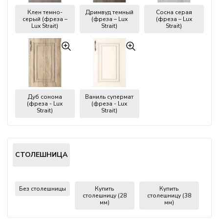
Клен темно-
Дримвуд темный
Сосна серая
серый (фреза –
(фреза – Lux
(фреза – Lux
Lux Strait)
Strait)
Strait)
Дуб сонома
Ваниль супермат
(фреза - Lux
(фреза - Lux
Strait)
Strait)
СТОЛЕШНИЦА
Без столешницы
Купить
Купить
столешницу (28
столешницу (38
мм)
мм)