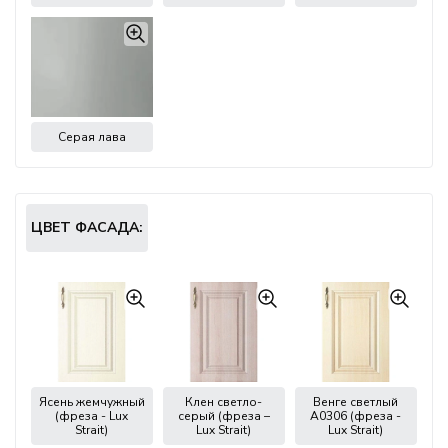
Серая лава
ЦВЕТ ФАСАДА:
Ясень жемчужный
Клен светло-
Венге светлый
(фреза - Lux
серый (фреза –
А0306 (фреза -
Strait)
Lux Strait)
Lux Strait)