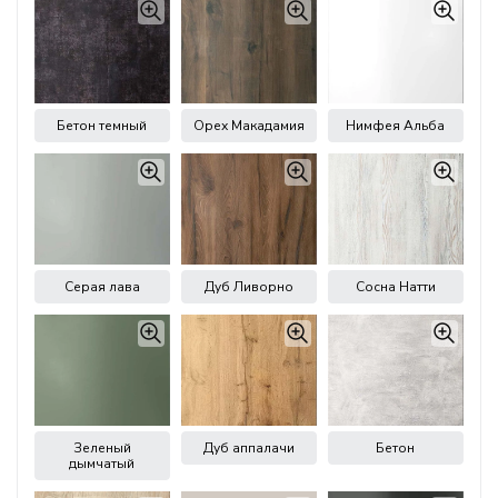
Бетон темный
Орех Макадамия
Нимфея Альба
Серая лава
Дуб Ливорно
Сосна Натти
Зеленый
Дуб аппалачи
Бетон
дымчатый