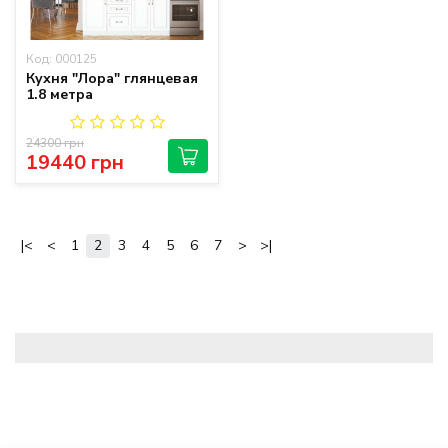
Код: 000125
Кухня "Лора" глянцевая
1.8 метра
24300 грн
19440 грн
|<
<
1
2
3
4
5
6
7
>
>|