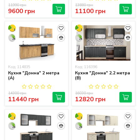
11990 грн
13880 грн
9600 грн
11100 грн
1
1
24
24
Код: 114835
Код: 116396
Кухня "Донна" 2 метра
Кухня "Донна" 2.2 метра
(А)
(B)
14300 грн
16030 грн
11440 грн
12820 грн
1
1
24
24