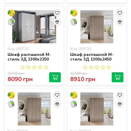
1
1
24
24
Код: 000726
Код: 000730
Шкаф распашной М-
Шкаф распашной М-
стиль 3Д 1300х2250
стиль 3Д 1300х2450
10110 грн
11140 грн
8090 грн
8910 грн
1
1
24
24