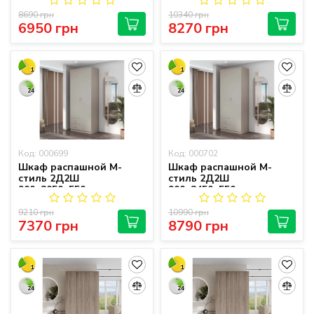
8690 грн
10340 грн
6950 грн
8270 грн
1
1
24
24
Код: 000699
Код: 000702
Шкаф распашной М-
Шкаф распашной М-
стиль 2Д2Ш
стиль 2Д2Ш
900х2050х550
900х2450х550
9210 грн
10990 грн
7370 грн
8790 грн
1
1
24
24