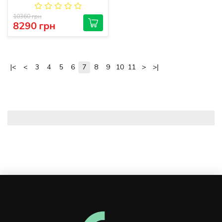
10360 грн
8290 грн
|<
<
3
4
5
6
7
8
9
10
11
>
>|