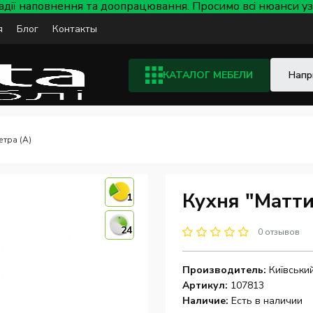
тадії наповнення та доопрацювання. Просимо всі нюанси
я
Блог
Контакты
КАТАЛОГ МЕБЕЛИ
етра (А)
Кухня "Матти
1
24
0 отзывов
Производитель:
Київськи
Артикул:
107813
Наличие:
Есть в наличии