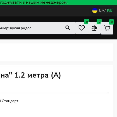
 узгоджувати з нашим менеджером.
UA
RU
0
0
0
на" 1.2 метра (А)
й Стандарт