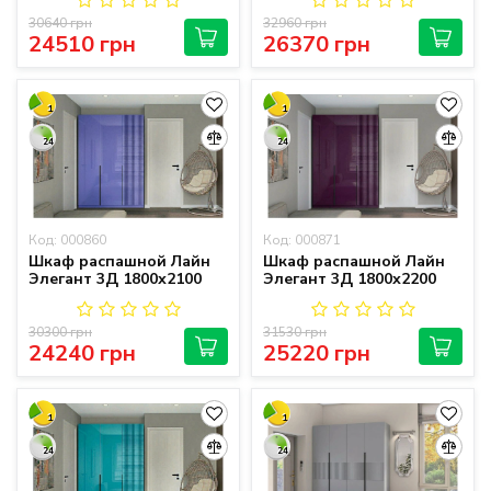
30640 грн
32960 грн
24510 грн
26370 грн
1
1
24
24
Код: 000860
Код: 000871
Шкаф распашной Лайн
Шкаф распашной Лайн
Элегант 3Д 1800х2100
Элегант 3Д 1800х2200
30300 грн
31530 грн
24240 грн
25220 грн
1
1
24
24