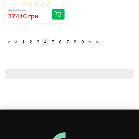
46800 грн
37440 грн
|<
<
1
2
3
4
5
6
7
8
9
>
>|