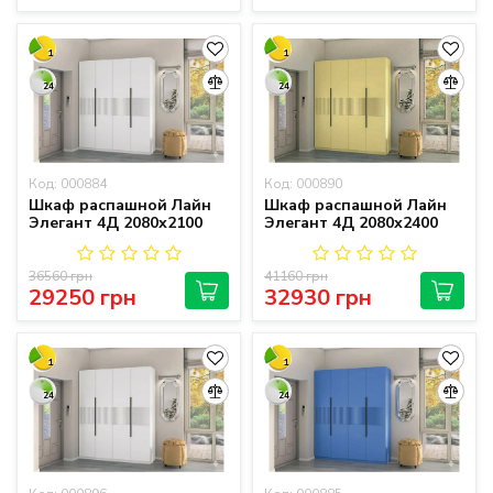
1
1
24
24
Код: 000884
Код: 000890
Шкаф распашной Лайн
Шкаф распашной Лайн
Элегант 4Д 2080х2100
Элегант 4Д 2080х2400
36560 грн
41160 грн
29250 грн
32930 грн
1
1
24
24